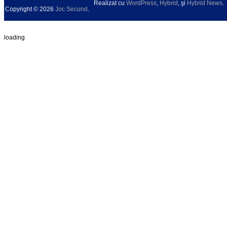
Realizat cu
WordPress
,
Hybrid
, şi
Hybrid News
.
Copyright © 2026
Joc Secund
.
loading