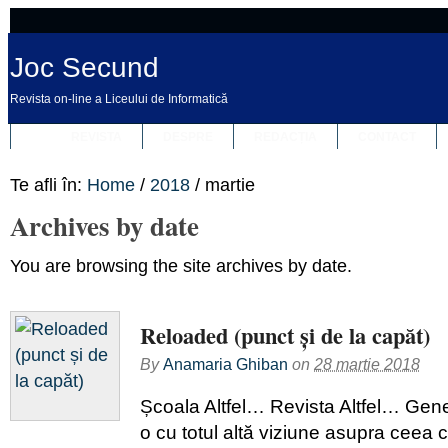
Joc Secund
Revista on-line a Liceului de Informatică
REVISTA
DESPRE
REDACȚIA
CONTACT
Te afli în:
Home
/
2018
/
martie
Archives by date
You are browsing the site archives by date.
Reloaded (punct și de la capăt)
By
Anamaria Ghiban
on
28 martie 2018
Școala Altfel… Revista Altfel… Genera
o cu totul altă viziune asupra ceea 