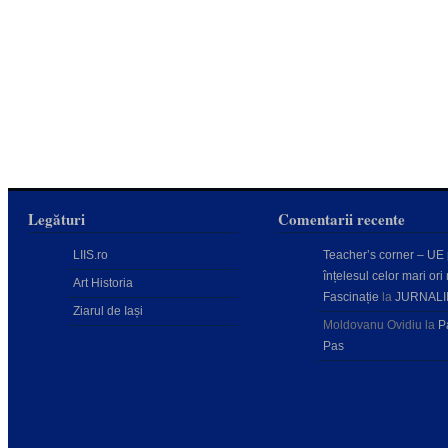
Legături
Comentarii recente
LIIS.ro
Teacher’s corner – UE
înțelesul celor mari ori 
Art Historia
Fascinație
la
JURNALI
Ziarul de Iași
Moldovanu Ovidiu
la
P
Pas