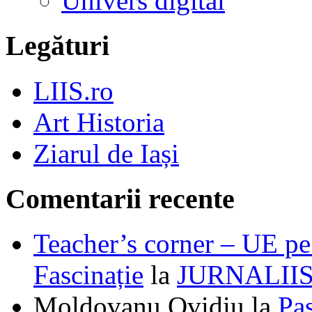
Univers digital
Legături
LIIS.ro
Art Historia
Ziarul de Iași
Comentarii recente
Teacher’s corner – UE pe 
Fascinație
la
JURNALII
Moldovanu Ovidiu
la
Pa