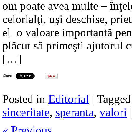
om poate avea multe – înţel
celorlalţi, uşi deschise, pri
el o valoare importantă pent
plăcut să primeşti ajutorul c
[…]
Posted in
Editorial
| Tagge
sinceritate
,
speranta
,
valori
« Previous