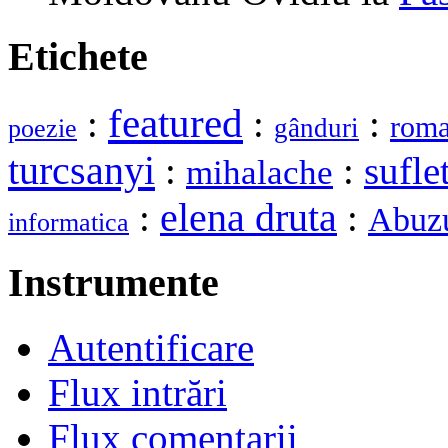
Etichete
featured
:
:
:
rom
gânduri
poezie
turcsanyi
:
:
sufle
mihalache
elena druta
:
:
Abuzu
informatica
Instrumente
Autentificare
Flux intrări
Flux comentarii