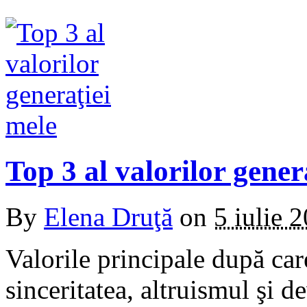
Top 3 al valorilor gener
By
Elena Druţă
on
5 iulie 
Valorile principale după car
sinceritatea, altruismul şi d