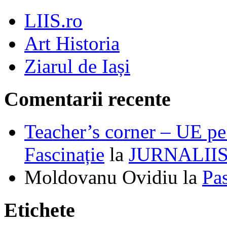
LIIS.ro
Art Historia
Ziarul de Iași
Comentarii recente
Teacher’s corner – UE pe 
Fascinație
la
JURNALII
Moldovanu Ovidiu
la
Pa
Etichete