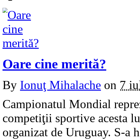
Oare cine merită?
By
Ionuţ Mihalache
on
7 iu
Campionatul Mondial reprez
competiţii sportive acesta l
organizat de Uruguay. S-a ho