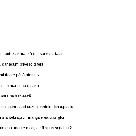
am entuziasmat să îmi servesc ţara
, dar acum privesc diferit
mbitoare până aterizezi
ă… nimănui nu îi pasă
 asta ne salvează
a nesigură când auzi gloanţele deasupra ta
ins antebraţul… mângâierea unui glonţ
etenul meu e mort, ce îi spun soţiei lui?