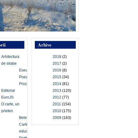
rii
Arhive
Arhitectura
2018
(2)
de silabe
2017
(2)
Eseu
2016
(8)
Poezie
2015
(34)
Proză
2014
(81)
Editorial
2013
(120)
EuroJS
2012
(77)
O carte, un
2011
(154)
prieten
2010
(175)
Beletristică
2009
(183)
Carte
educațională