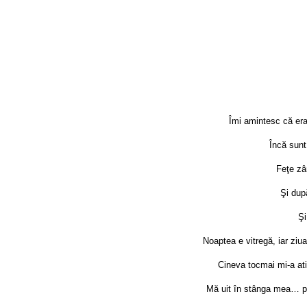
Îmi amintesc că er
Încă sunt
Feţe zâ
Şi dup
Şi
Noaptea e vitregă, iar ziu
Cineva tocmai mi-a at
Mă uit în stânga mea… pri