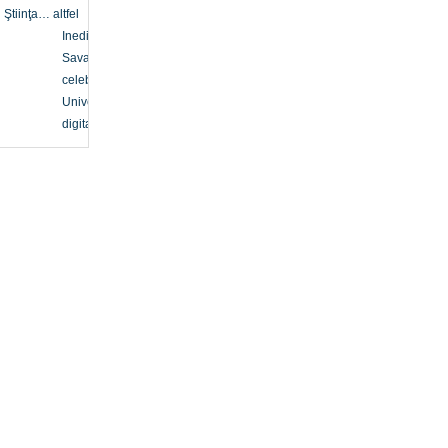
Ştiinţa… altfel
Inedit
Savanți
celebri
Univers
digital