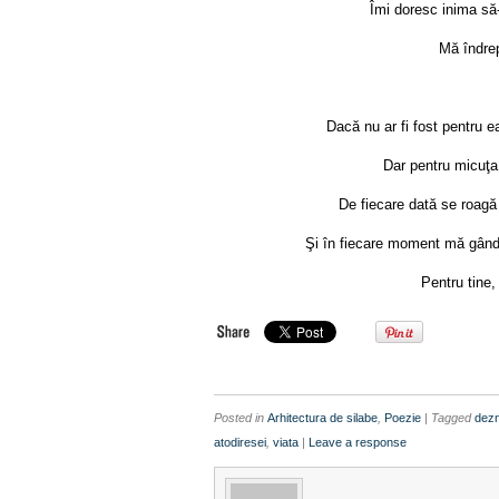
Îmi doresc inima să-
Mă îndre
Dacă nu ar fi fost pentru ea
Dar pentru micuţa
De fiecare dată se roag
Şi în fiecare moment mă gânde
Pentru tine,
Posted in
Arhitectura de silabe
,
Poezie
| Tagged
dez
atodiresei
,
viata
|
Leave a response