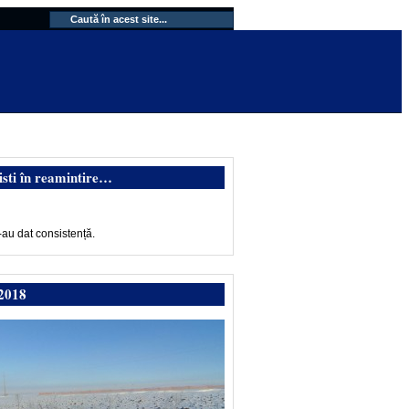
isti în reamintire…
-au dat consistență.
2018