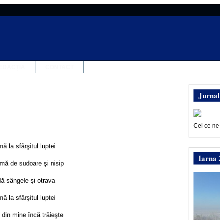
EDACȚIA
CONTACT
Jurnal
Cei ce ne
ă la sfârşitul luptei
Iarna 
mă de sudoare şi nisip
ă sângele şi otrava
ă la sfârşitul luptei
 din mine încă trăieşte