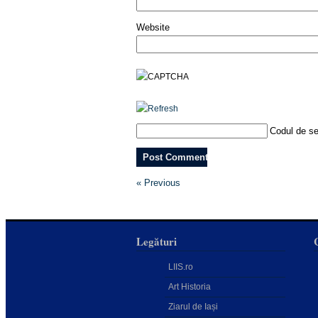
Website
Codul de se
« Previous
Legături
LIIS.ro
Art Historia
Ziarul de Iași