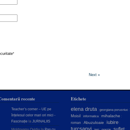
curitate
*
Next »
Comentarii recente
Etichete
elena druta
Teacher’s corner – UE pe
:
:
georgiana porusniuc
înțelesul celor mari ori mici -
mihalache
Moisil
:
:
:
informatica
Fascinație
la
JURNALIIS
iubire
Abuzuloaie
roman
:
:
:
turcsanyi
suflet
Moldovanu Ovidiu
la
Pas cu
:
:
:
:
iasi
poezie