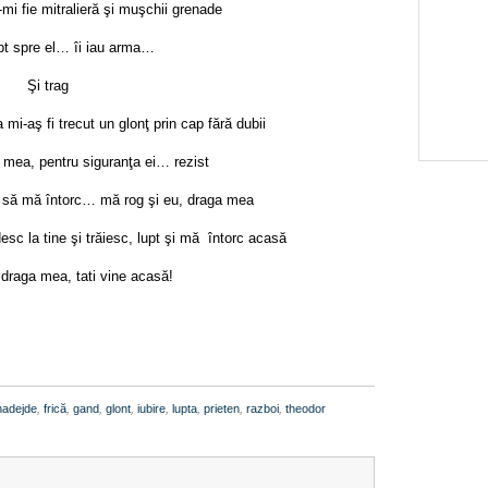
mi fie mitralieră şi muşchii grenade
pt spre el… îi iau arma…
Şi trag
 mi-aş fi trecut un glonţ prin cap fără dubii
 mea, pentru siguranţa ei… rezist
ă să mă întorc… mă rog şi eu, draga mea
sc la tine şi trăiesc, lupt şi mă întorc acasă
 draga mea, tati vine acasă!
nadejde
,
frică
,
gand
,
glont
,
iubire
,
lupta
,
prieten
,
razboi
,
theodor