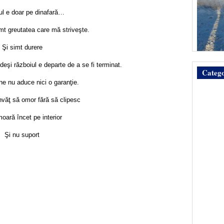
ul e doar pe dinafară…
imt greutatea care mă striveşte.
Şi simt durere
deşi războiul e departe de a se fi terminat.
Catego
ne nu aduce nici o garanţie.
nvăţ să omor fără să clipesc
ară încet pe interior
Şi nu suport