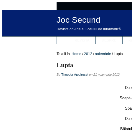
Joc Secund
Revista on-line a Liceului de Informatică
REVISTA
DESPRE
R
Te afli în:
Home
/
2012
/
noiembrie
/
Lupta
Lupta
By
Theodor Atodiresei
on
21 noiembrie 2012
Du-m
Scapă-
Spal
Du-m
Băiatul