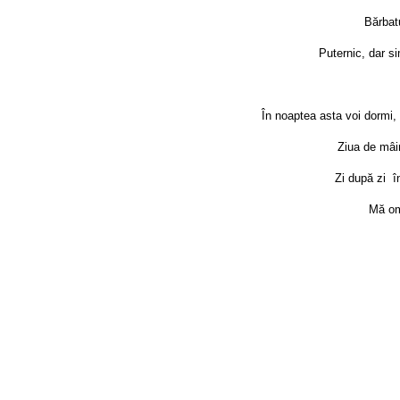
Bărbat
Puternic, dar s
În noaptea asta voi dormi, 
Ziua de mâi
Zi după zi î
Mă omo