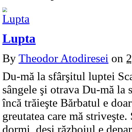
Lupta
By
Theodor Atodiresei
on
2
Du-mă la sfârşitul luptei S
sângele şi otrava Du-mă la s
încă trăieşte Bărbatul e doa
greutatea care mă striveşte.
dormi, deşi războiul e depar