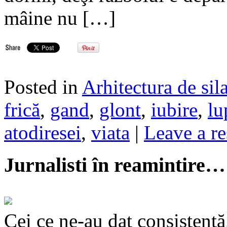
mâine nu […]
Posted in
Arhitectura de sil
frică
,
gand
,
glont
,
iubire
,
lu
atodiresei
,
viata
|
Leave a r
Jurnalisti în reamintire…
Cei ce ne-au dat consistență