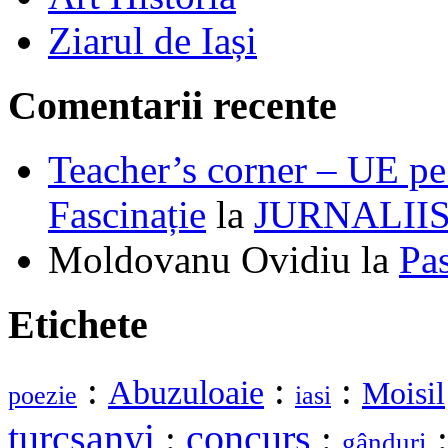
Ziarul de Iași
Comentarii recente
Teacher’s corner – UE pe 
Fascinație
la
JURNALII
Moldovanu Ovidiu
la
Pa
Etichete
:
:
:
Abuzuloaie
Moisil
poezie
iasi
turcsanyi
:
concurs
:
gânduri