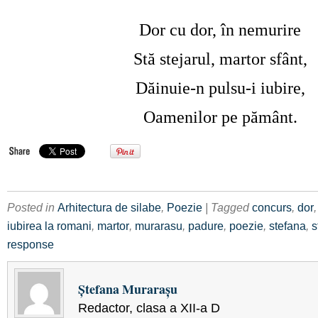
Dor cu dor, în nemurire
Stă stejarul, martor sfânt,
Dăinuie-n pulsu-i iubire,
Oamenilor pe pământ.
Posted in
Arhitectura de silabe
,
Poezie
| Tagged
concurs
,
dor
iubirea la romani
,
martor
,
murarasu
,
padure
,
poezie
,
stefana
,
s
response
Ștefana Murarașu
Redactor, clasa a XII-a D