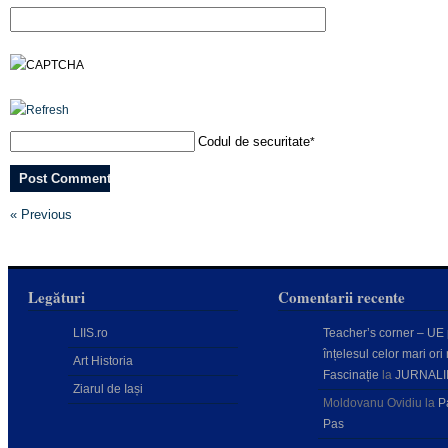
Codul de securitate
*
« Previous
Legături
Comentarii recente
LIIS.ro
Teacher’s corner – UE
înțelesul celor mari ori 
Art Historia
Fascinație
la
JURNALI
Ziarul de Iași
Moldovanu Ovidiu
la
P
Pas