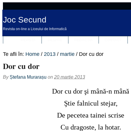
Joc Secund
Revista on-line a Liceului de Informatică
REVISTA
DESPRE
REDACȚIA
CONTACT
Te afli în:
Home
/
2013
/
martie
/
Dor cu dor
Dor cu dor
By
Ștefana Murarașu
on
20 martie 2013
Dor cu dor şi mână-n mână
Ştie falnicul stejar,
De pecetea tainei scrise
Cu dragoste, la hotar.