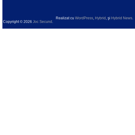
Realizat cu
WordPress
,
Hybrid
, şi
Hybrid News
.
Copyright © 2026
Joc Secund
.