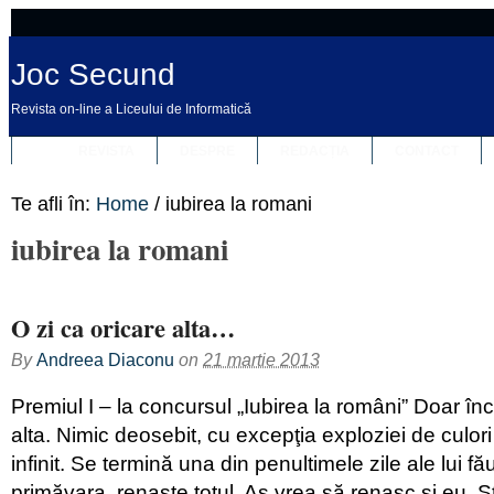
Joc Secund
Revista on-line a Liceului de Informatică
REVISTA
DESPRE
REDACȚIA
CONTACT
Te afli în:
Home
/
iubirea la romani
iubirea la romani
O zi ca oricare alta…
By
Andreea Diaconu
on
21 martie 2013
Premiul I – la concursul „Iubirea la români” Doar înc
alta. Nimic deosebit, cu excepţia exploziei de culor
infinit. Se termină una din penultimele zile ale lui fă
primăvara, renaşte totul. Aş vrea să renasc şi eu. S