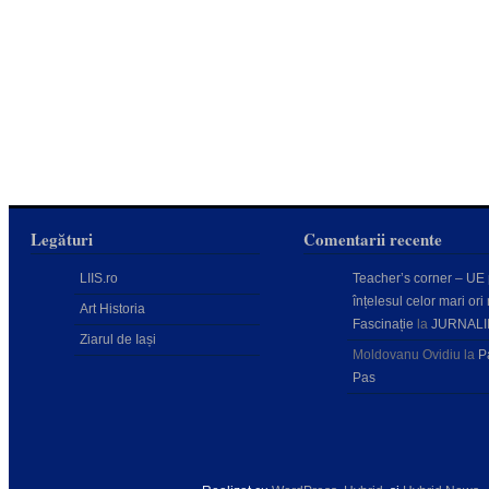
Legături
Comentarii recente
LIIS.ro
Teacher’s corner – UE
înțelesul celor mari ori 
Art Historia
Fascinație
la
JURNALI
Ziarul de Iași
Moldovanu Ovidiu
la
P
Pas