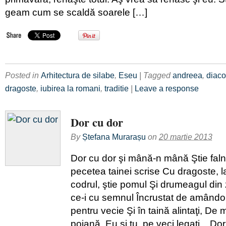
geam cum se scaldă soarele […]
Posted in
Arhitectura de silabe
,
Eseu
| Tagged
andreea
,
diac
dragoste
,
iubirea la romani
,
traditie
|
Leave a response
Dor cu dor
By
Ștefana Murarașu
on
20 martie 2013
Dor cu dor şi mână-n mână Ştie falni
pecetea tainei scrise Cu dragoste, l
codrul, ştie pomul Şi drumeagul din 
ce-i cu semnul Încrustat de amândo
pentru vecie Şi în taină alintaţi, De
poiană, Eu şi tu, pe veci legaţi. Do