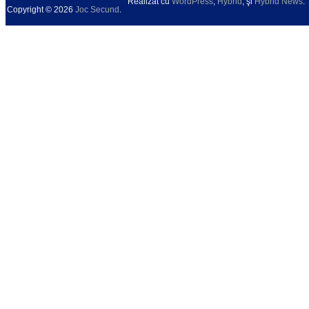
Realizat cu
WordPress
,
Hybrid
, şi
Hybrid News
.
Copyright © 2026
Joc Secund
.