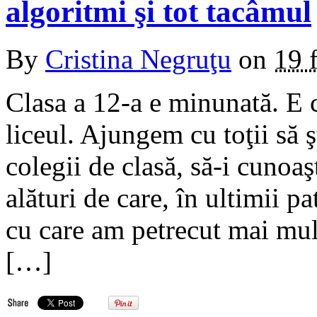
algoritmi şi tot tacâmul
By
Cristina Negruţu
on
19 
Clasa a 12-a e minunată. E 
liceul. Ajungem cu toţii să 
colegii de clasă, să-i cuno
alături de care, în ultimii pa
cu care am petrecut mai mult
[…]