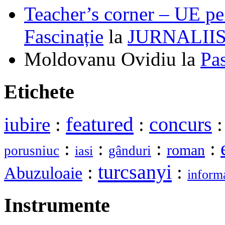
Teacher’s corner – UE pe 
Fascinație
la
JURNALII
Moldovanu Ovidiu
la
Pa
Etichete
featured
iubire
:
:
concurs
:
:
:
:
roman
porusniuc
gânduri
iasi
turcsanyi
:
:
Abuzuloaie
inform
Instrumente