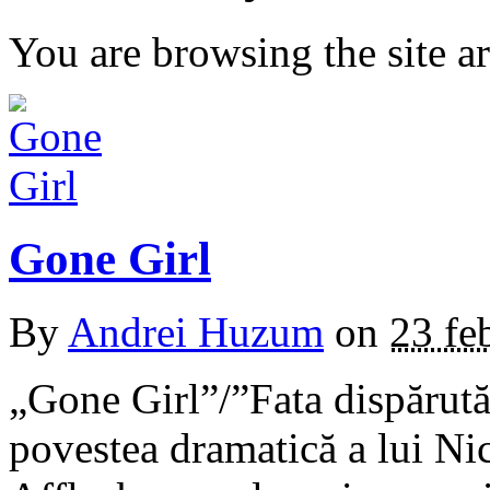
You are browsing the site ar
Gone Girl
By
Andrei Huzum
on
23 fe
„Gone Girl”/”Fata dispărută”
povestea dramatică a lui Ni