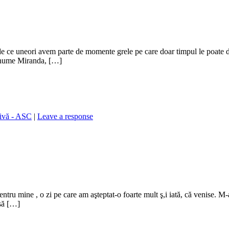
 de ce uneori avem parte de momente grele pe care doar timpul le poate d
e nume Miranda, […]
tivă - ASC
|
Leave a response
entru mine , o zi pe care am aşteptat-o foarte mult ş,i iată, că venise. M-a
 să […]