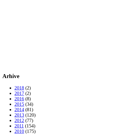
Arhive
2018
(2)
2017
(2)
2016
(8)
2015
(34)
2014
(81)
2013
(120)
2012
(77)
2011
(154)
2010
(175)