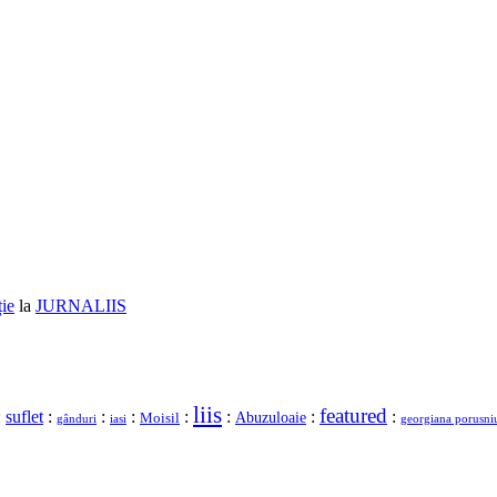
ție
la
JURNALIIS
liis
featured
:
suflet
:
:
:
:
:
:
:
Moisil
Abuzuloaie
gânduri
georgiana porusni
iasi