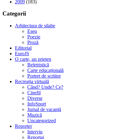
2009
(183)
Categorii
Arhitectura de silabe
Eseu
Poezie
Proză
Editorial
EuroJS
O carte, un prieten
Beletristică
Carte educațională
Portret de scriitor
Recreația virtuală
Când? Unde? Ce?
Cinefil
Diverse
InfoSport
Jurnal de vacanţă
Muzică
Uncategorized
Reporter
Interviu
Reportaj