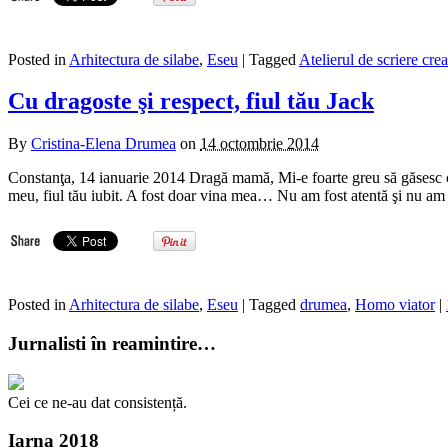
Posted in
Arhitectura de silabe
,
Eseu
| Tagged
Atelierul de scriere cre
Cu dragoste şi respect, fiul tău Jack
By
Cristina-Elena Drumea
on
14 octombrie 2014
Constanţa, 14 ianuarie 2014 Dragă mamă, Mi-e foarte greu să găsesc cuvi
meu, fiul tău iubit. A fost doar vina mea… Nu am fost atentă şi nu am 
Posted in
Arhitectura de silabe
,
Eseu
| Tagged
drumea
,
Homo viator
|
Jurnalisti în reamintire…
Cei ce ne-au dat consistență.
Iarna 2018