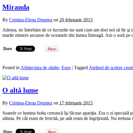
Miranda
By
Cristina-Elena Drumea
on
20 februarie 2015
Adesea, ne întrebăm de ce lucrurile nu sunt cum am dori noi să fie şi
marile mistere ascunse de oceanele din lumea întreagă. Am o soră p
Posted in
Arhitectura de silabe
,
Eseu
| Tagged
Atelieul de scriere crea
O altă lume
By
Cristina-Elena Drumea
on
17 februarie 2015
Soarele ce lumina bolta cerească îşi făcuse apariţia. Era o zi specială p
ultima. Pe cât eram de fericită, pe atât eram de îngrijorată. Nu trebuia