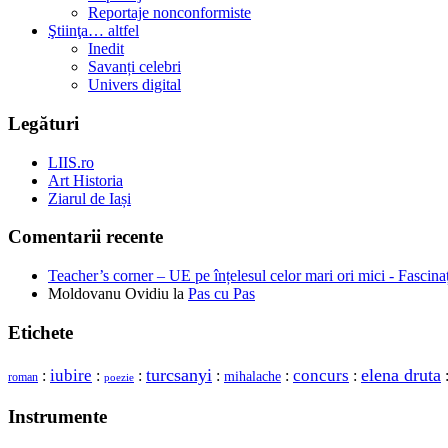
Reportaje nonconformiste
Ştiinţa… altfel
Inedit
Savanți celebri
Univers digital
Legături
LIIS.ro
Art Historia
Ziarul de Iași
Comentarii recente
Teacher’s corner – UE pe înțelesul celor mari ori mici - Fascina
Moldovanu Ovidiu
la
Pas cu Pas
Etichete
turcsanyi
concurs
elena druta
iubire
:
:
:
:
:
:
mihalache
roman
poezie
Instrumente