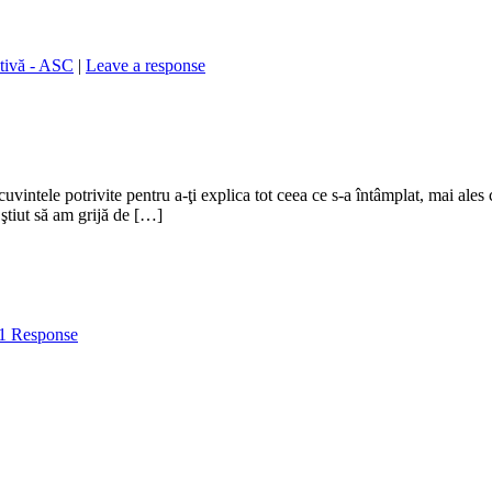
ativă - ASC
|
Leave a response
ntele potrivite pentru a-ţi explica tot ceea ce s-a întâmplat, mai ales că
ştiut să am grijă de […]
1 Response