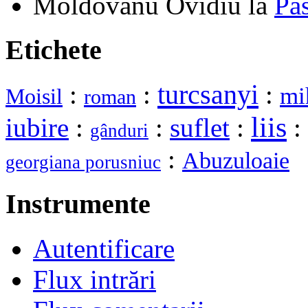
Moldovanu Ovidiu
la
Pa
Etichete
turcsanyi
:
:
:
mi
Moisil
roman
liis
iubire
:
:
suflet
:
:
gânduri
:
Abuzuloaie
georgiana porusniuc
Instrumente
Autentificare
Flux intrări