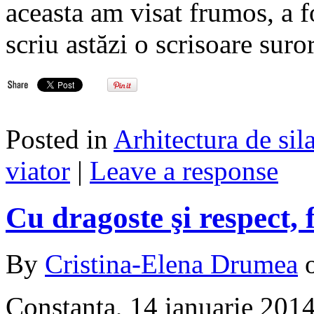
aceasta am visat frumos, a f
scriu astăzi o scrisoare sur
Posted in
Arhitectura de sil
viator
|
Leave a response
Cu dragoste şi respect, 
By
Cristina-Elena Drumea
Constanţa, 14 ianuarie 201