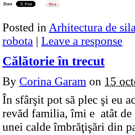
Posted in
Arhitectura de sil
robota
|
Leave a response
Călătorie în trecut
By
Corina Garam
on
15 oc
În sfârşit pot să plec şi eu
revăd familia, îmi e atât de
unei calde îmbrăţişări din p