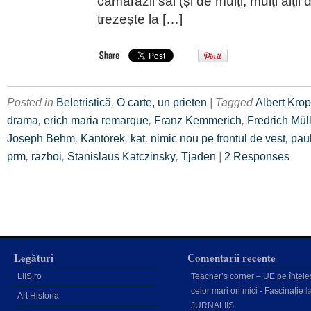
camarazii săi (și de mulți, mulți alții 
trezește la […]
Posted in
Beletristică
,
O carte, un prieten
| Tagged
Albert Kro
drama
,
erich maria remarque
,
Franz Kemmerich
,
Fredrich Mül
Joseph Behm
,
Kantorek
,
kat
,
nimic nou pe frontul de vest
,
pau
prm
,
razboi
,
Stanislaus Katczinsky
,
Tjaden
|
2 Responses
Legături
Comentarii recente
LIIS.ro
Teacher’s corner – UE pe înțele
celor mari ori mici - Fascinație
l
Art Historia
JURNALIIS