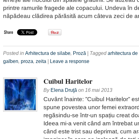
printre ramurile fragede ale copacului. Undeva în de
năpădeau clădirea părăsită acum câteva zeci de ani
Posted in
Arhitectura de silabe
,
Proză
| Tagged
arhitectura de
galben
,
proza
,
zeita
|
Leave a response
Cuibul Haritelor
By
Elena Druţă
on
16 mai 2013
Cuvânt înainte: ”Cuibul Haritelor” es
spune povestea unor femei extraordi
regăsindu-se într-un spațiu creat do
Ideea mi-a venit când am întrebat u
când este trist sau deprimat, cum ar