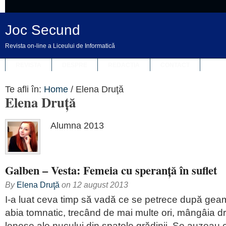
Joc Secund
Revista on-line a Liceului de Informatică
REVISTA
DESPRE
REDACȚIA
CONTACT
Te afli în:
Home
/
Elena Druţă
Elena Druţă
Alumna 2013
Galben – Vesta: Femeia cu speranță în suflet
By
Elena Druţă
on
12 august 2013
I-a luat ceva timp să vadă ce se petrece după geam
abia tomnatic, trecând de mai multe ori, mângâia d
leneșe ale nucului din spatele grădinii. Se auzeau câț