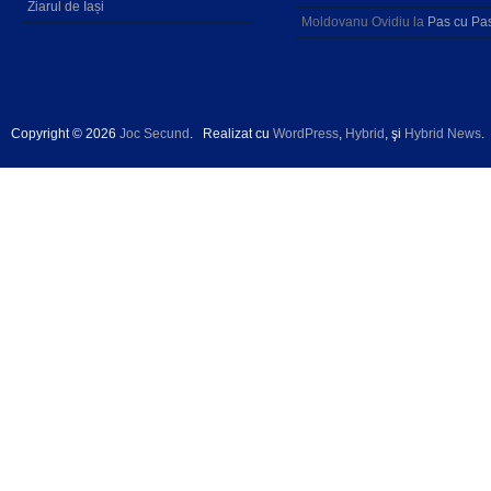
Ziarul de Iași
Moldovanu Ovidiu
la
Pas cu Pa
Copyright © 2026
Joc Secund
.
Realizat cu
WordPress
,
Hybrid
, şi
Hybrid News
.