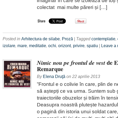
imaginar în care se izolează de toț
colectat mai multe păreri și […]
Posted in
Arhitectura de silabe
,
Proză
| Tagged
contemplatie
,
izolare
,
mare
,
meditatie
,
ochi
,
orizont
,
privire
,
spatiu
|
Leave a 
de E
Nimic nou pe frontul de vest
Remarque
By
Elena Druţă
on
22 aprilie 2013
”Frontul e o colivie în care, plin de n
să aștepți ce va urma. Suntem sub g
traiectoriile obuzelor și trăim în ten
Deasupra noastră plutește hazardul
o pagină din istoria unui soldat care,