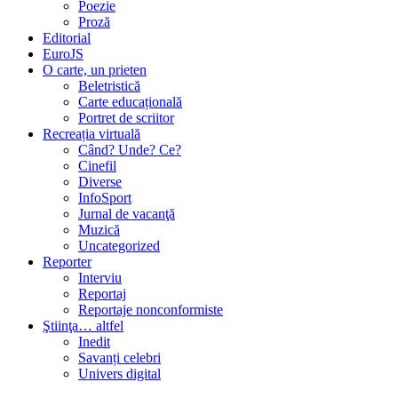
Poezie
Proză
Editorial
EuroJS
O carte, un prieten
Beletristică
Carte educațională
Portret de scriitor
Recreația virtuală
Când? Unde? Ce?
Cinefil
Diverse
InfoSport
Jurnal de vacanţă
Muzică
Uncategorized
Reporter
Interviu
Reportaj
Reportaje nonconformiste
Ştiinţa… altfel
Inedit
Savanți celebri
Univers digital