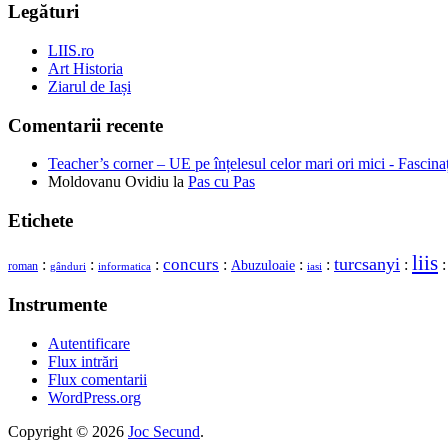
Legături
LIIS.ro
Art Historia
Ziarul de Iași
Comentarii recente
Teacher’s corner – UE pe înțelesul celor mari ori mici - Fascina
Moldovanu Ovidiu
la
Pas cu Pas
Etichete
liis
concurs
turcsanyi
:
:
:
:
:
:
:
Abuzuloaie
roman
gânduri
informatica
iasi
Instrumente
Autentificare
Flux intrări
Flux comentarii
WordPress.org
Copyright © 2026
Joc Secund
.