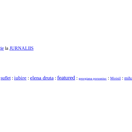
ție
la
JURNALIIS
featured
elena druta
iubire
:
suflet
:
:
:
:
:
:
miha
Moisil
georgiana porusniuc