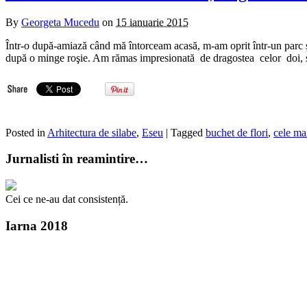
By
Georgeta Mucedu
on
15 ianuarie 2015
Într-o după-amiază când mă întorceam acasă, m-am oprit într-un parc ş
după o minge roşie. Am rămas impresionată de dragostea celor doi
Posted in
Arhitectura de silabe
,
Eseu
| Tagged
buchet de flori
,
cele ma
Jurnalisti în reamintire…
Cei ce ne-au dat consistență.
Iarna 2018