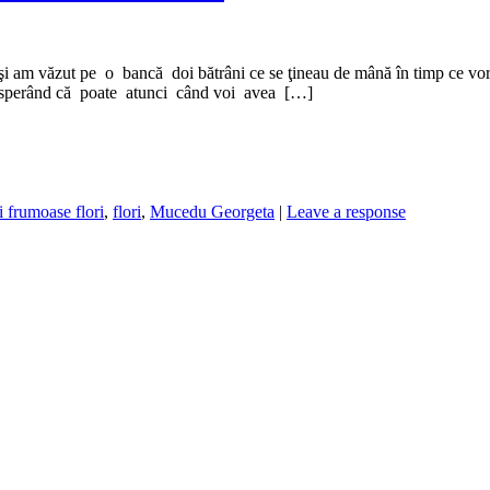
i am văzut pe o bancă doi bătrâni ce se ţineau de mână în timp ce vorbe
, sperând că poate atunci când voi avea […]
i frumoase flori
,
flori
,
Mucedu Georgeta
|
Leave a response