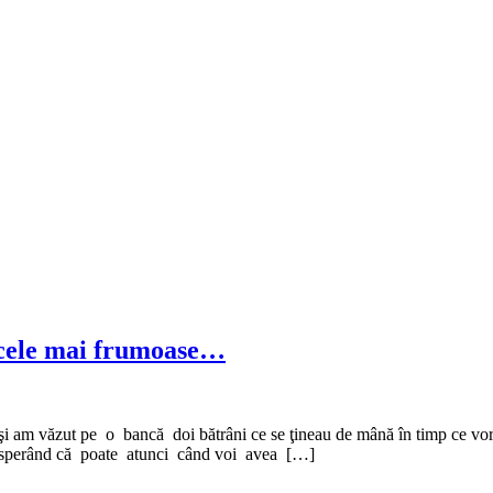
le cele mai frumoase…
i am văzut pe o bancă doi bătrâni ce se ţineau de mână în timp ce vorbe
, sperând că poate atunci când voi avea […]