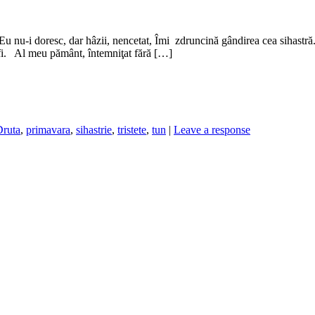
 Eu nu-i doresc, dar hâzii, nencetat, Îmi zdruncină gândirea cea sihastr
 fi. Al meu pământ, întemniţat fără […]
Druta
,
primavara
,
sihastrie
,
tristete
,
tun
|
Leave a response