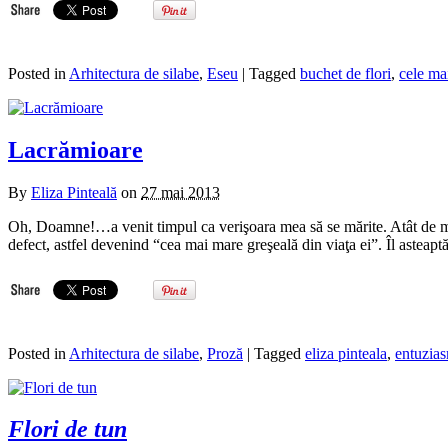
Posted in
Arhitectura de silabe
,
Eseu
| Tagged
buchet de flori
,
cele ma
Lacrămioare
By
Eliza Pinteală
on
27 mai 2013
Oh, Doamne!…a venit timpul ca verişoara mea să se mărite. Atât de mof
defect, astfel devenind “cea mai mare greşeală din viaţa ei”. Îl astea
Posted in
Arhitectura de silabe
,
Proză
| Tagged
eliza pinteala
,
entuzia
Flori de tun