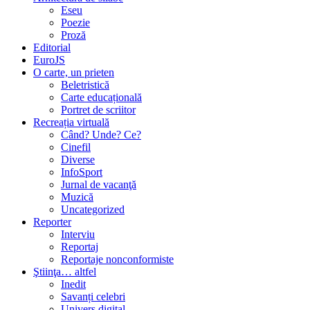
Eseu
Poezie
Proză
Editorial
EuroJS
O carte, un prieten
Beletristică
Carte educațională
Portret de scriitor
Recreația virtuală
Când? Unde? Ce?
Cinefil
Diverse
InfoSport
Jurnal de vacanţă
Muzică
Uncategorized
Reporter
Interviu
Reportaj
Reportaje nonconformiste
Ştiinţa… altfel
Inedit
Savanți celebri
Univers digital