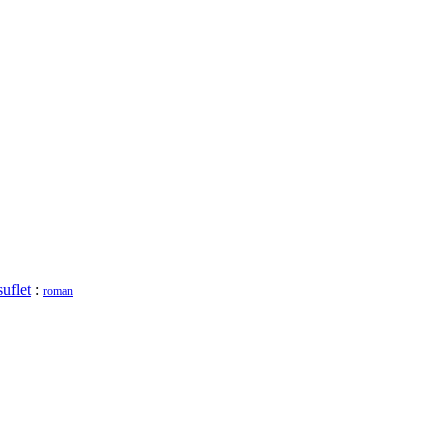
suflet
:
roman