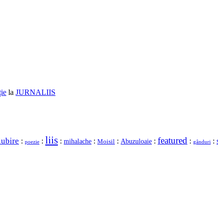
ție
la
JURNALIIS
liis
featured
iubire
:
:
:
:
:
:
:
:
mihalache
Moisil
Abuzuloaie
gânduri
poezie