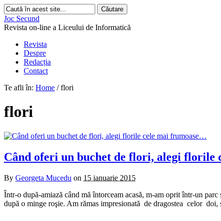
Joc Secund
Revista on-line a Liceului de Informatică
Revista
Despre
Redacția
Contact
Te afli în:
Home
/
flori
flori
Când oferi un buchet de flori, alegi flori
By
Georgeta Mucedu
on
15 ianuarie 2015
Într-o după-amiază când mă întorceam acasă, m-am oprit într-un parc ş
după o minge roşie. Am rămas impresionată de dragostea celor doi