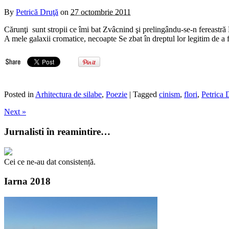
By
Petrică Druţă
on
27 octombrie 2011
Cărunţi sunt stropii ce îmi bat Zvâcnind şi prelingându-se-n fereastră
A mele galaxii cromatice, necoapte Se zbat în dreptul lor legitim de a
Posted in
Arhitectura de silabe
,
Poezie
| Tagged
cinism
,
flori
,
Petrica 
Next »
Jurnalisti în reamintire…
Cei ce ne-au dat consistență.
Iarna 2018