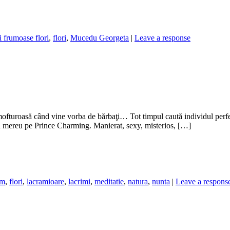
i frumoase flori
,
flori
,
Mucedu Georgeta
|
Leave a response
turoasă când vine vorba de bărbaţi… Tot timpul caută individul perfect ş
ptă mereu pe Prince Charming. Manierat, sexy, misterios, […]
sm
,
flori
,
lacramioare
,
lacrimi
,
meditatie
,
natura
,
nunta
|
Leave a respons