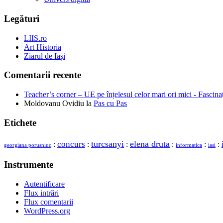
Legături
LIIS.ro
Art Historia
Ziarul de Iași
Comentarii recente
Teacher’s corner – UE pe înțelesul celor mari ori mici - Fascina
Moldovanu Ovidiu
la
Pas cu Pas
Etichete
concurs
turcsanyi
elena druta
:
:
:
:
:
:
georgiana porusniuc
informatica
iasi
Instrumente
Autentificare
Flux intrări
Flux comentarii
WordPress.org