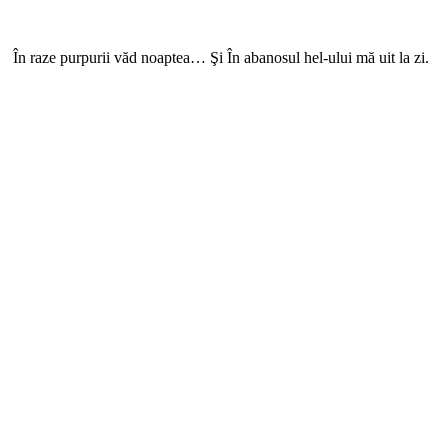
ă. În raze purpurii văd noaptea… Şi În abanosul hel-ului mă uit la zi.