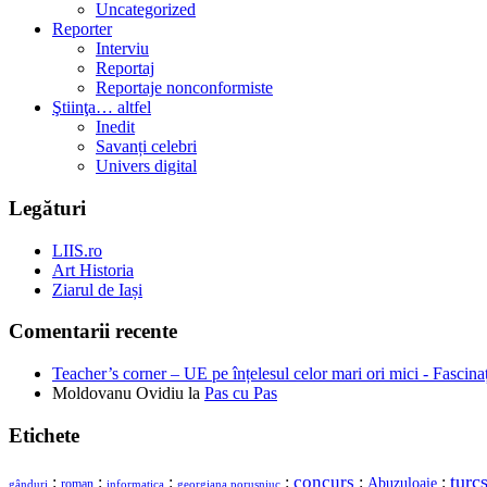
Uncategorized
Reporter
Interviu
Reportaj
Reportaje nonconformiste
Ştiinţa… altfel
Inedit
Savanți celebri
Univers digital
Legături
LIIS.ro
Art Historia
Ziarul de Iași
Comentarii recente
Teacher’s corner – UE pe înțelesul celor mari ori mici - Fascina
Moldovanu Ovidiu
la
Pas cu Pas
Etichete
concurs
turc
:
:
:
:
:
:
Abuzuloaie
roman
gânduri
georgiana porusniuc
informatica