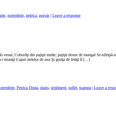
pte
,
noiembrie
,
petrica
,
poezie
|
Leave a response
âs venal, Coborâţi din pajişti multe, pajişti dense de mangal Se-nfiripă-
 treanţă Capul stelelor de nea Şi guriţa de fetiţă îi […]
oiembrie
,
Petrica Druta
,
plans
,
sentiment
,
suflet
,
toamna
|
Leave a resp