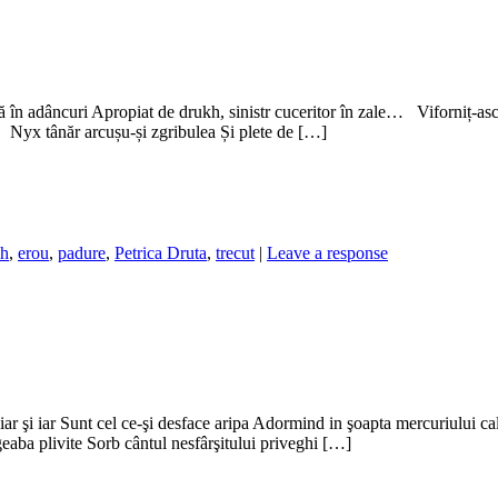
 în adâncuri Apropiat de drukh, sinistr cuceritor în zale… Viforniț-as
x tânăr arcușu-și zgribulea Și plete de […]
kh
,
erou
,
padure
,
Petrica Druta
,
trecut
|
Leave a response
ar şi iar Sunt cel ce-şi desface aripa Adormind in şoapta mercuriului cal
eaba plivite Sorb cântul nesfârşitului priveghi […]