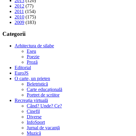
2013
(120)
2012
(77)
2011
(154)
2010
(175)
2009
(183)
Categorii
Arhitectura de silabe
Eseu
Poezie
Proză
Editorial
EuroJS
O carte, un prieten
Beletristică
Carte educațională
Portret de scriitor
Recreația virtuală
Când? Unde? Ce?
Cinefil
Diverse
InfoSport
Jurnal de vacanţă
Muzică