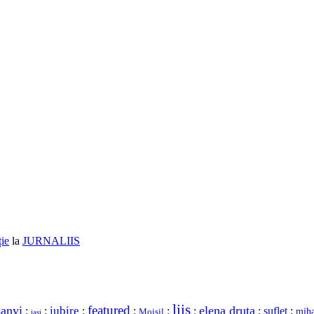
ție
la
JURNALIIS
liis
featured
sanyi
elena druta
iubire
:
:
:
:
:
:
:
suflet
:
miha
Moisil
iasi