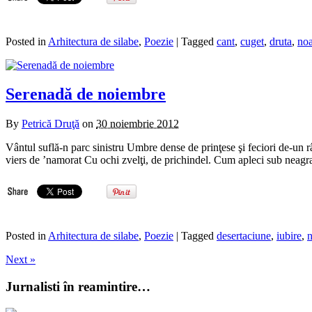
Posted in
Arhitectura de silabe
,
Poezie
| Tagged
cant
,
cuget
,
druta
,
noa
Serenadă de noiembre
By
Petrică Druţă
on
30 noiembrie 2012
Vântul suflă-n parc sinistru Umbre dense de prinţese şi feciori de-un r
viers de ’namorat Cu ochi zvelţi, de prichindel. Cum apleci sub neagra-i
Posted in
Arhitectura de silabe
,
Poezie
| Tagged
desertaciune
,
iubire
,
n
Next »
Jurnalisti în reamintire…