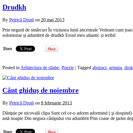
Drudkh
By
Petrică Druţă
on
20 mai 2013
Prin negură de smârcuri În viziunea lunii ancestrale Vedeam cum joacă
solomonar și adumbrit de drudkh Eroul meu atlantic și teribil Ny
Posted in
Arhitectura de silabe
,
Poezie
| Tagged
abstract
,
armura
,
dru
Cânt ghiduş de noiembre
By
Petrică Druţă
on
8 februarie 2013
Dănţuie pe nicovală clipa Sunt cel ce-o adorm adormind ( şi dospind) i
astă noapte Din negura câmpului viu adumbrit Prin coase de ţarini deg