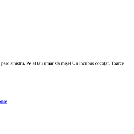
n parc sinistru. Pe-al tău umăr stă mişel Un incubus cocoţat, Toarce
onse