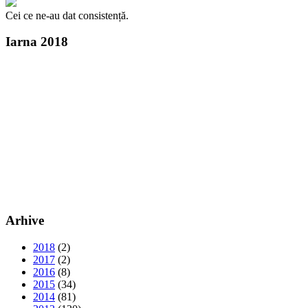
Cei ce ne-au dat consistență.
Iarna 2018
Arhive
2018
(2)
2017
(2)
2016
(8)
2015
(34)
2014
(81)