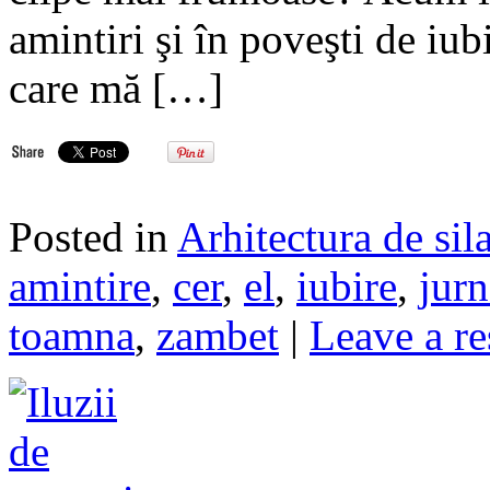
amintiri şi în poveşti de iub
care mă […]
Posted in
Arhitectura de sil
amintire
,
cer
,
el
,
iubire
,
jurn
toamna
,
zambet
|
Leave a r