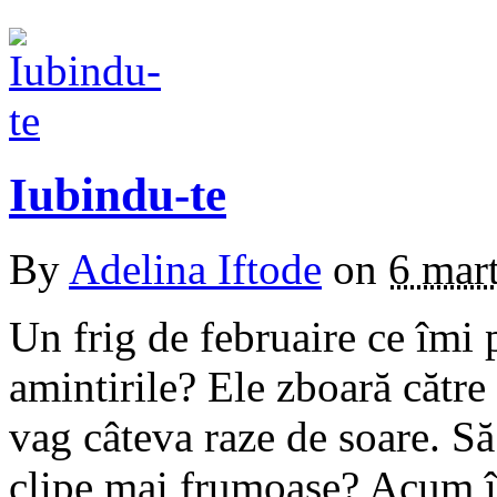
Iubindu-te
By
Adelina Iftode
on
6 mar
Un frig de februaire ce îmi
amintirile? Ele zboară către 
vag câteva raze de soare. Să
clipe mai frumoase? Acum înc