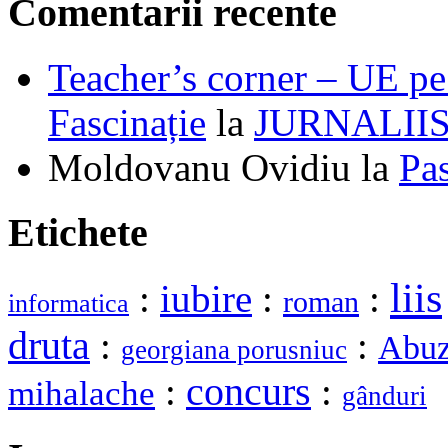
Comentarii recente
Teacher’s corner – UE pe 
Fascinație
la
JURNALII
Moldovanu Ovidiu
la
Pa
Etichete
liis
:
iubire
:
:
roman
informatica
druta
:
:
Abuz
georgiana porusniuc
:
concurs
:
mihalache
gânduri