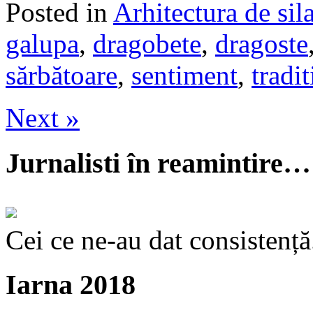
Posted in
Arhitectura de sil
galupa
,
dragobete
,
dragoste
sărbătoare
,
sentiment
,
tradit
Next »
Jurnalisti în reamintire…
Cei ce ne-au dat consistență
Iarna 2018