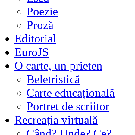
Poezie
Proză
Editorial
EuroJS
O carte, un prieten
Beletristică
Carte educațională
Portret de scriitor
Recreația virtuală
Când? Unde? Ce?