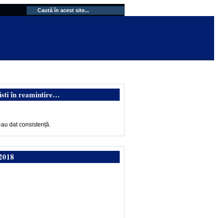
isti în reamintire…
-au dat consistență.
2018