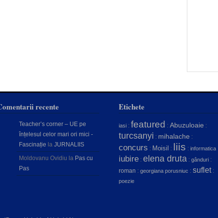
Comentarii recente
Etichete
featured
Teacher’s corner – UE pe
Abuzuloaie
:
:
:
iasi
înțelesul celor mari ori mici -
turcsanyi
mihalache
:
:
Fascinație
la
JURNALIIS
liis
concurs
Moisil
:
:
:
informatica
elena druta
iubire
Moldovanu Ovidiu
la
Pas cu
:
:
:
gânduri
Pas
suflet
roman
:
:
:
georgiana porusniuc
poezie