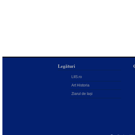
Legături
LIIS.ro
Art Historia
Ziarul de Iași