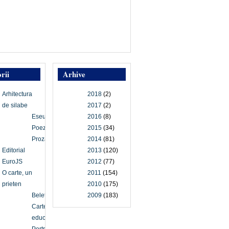
rii
Arhive
Arhitectura
2018
(2)
de silabe
2017
(2)
Eseu
2016
(8)
Poezie
2015
(34)
Proză
2014
(81)
Editorial
2013
(120)
EuroJS
2012
(77)
O carte, un
2011
(154)
prieten
2010
(175)
Beletristică
2009
(183)
Carte
educațională