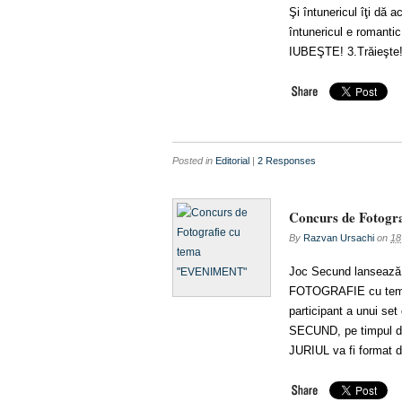
Şi întunericul îţi dă
întunericul e romanti
IUBEŞTE! 3.Trăieşte!
Posted in
Editorial
|
2 Responses
Concurs de Fotog
By
Razvan Ursachi
on
18
Joc Secund lansează
FOTOGRAFIE cu tema 
participant a unui set 
SECUND, pe timpul deru
JURIUL va fi format d