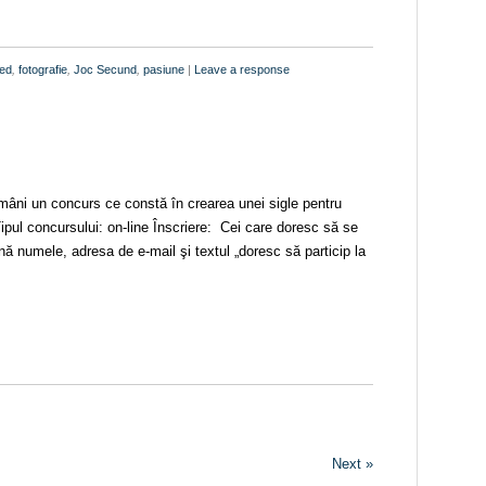
red
,
fotografie
,
Joc Secund
,
pasiune
|
Leave a response
âni un concurs ce constă în crearea unei sigle pentru
Tipul concursului: on-line Înscriere: Cei care doresc să se
nă numele, adresa de e-mail şi textul „doresc să particip la
Next »