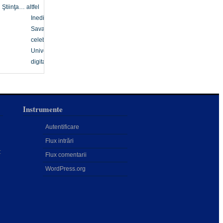
Ştiinţa… altfel
Inedit
Savanți
celebri
Univers
digital
Instrumente
Autentificare
Flux intrări
:
Flux comentarii
WordPress.org