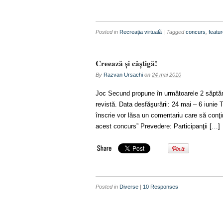
Posted in
Recreația virtuală
| Tagged
concurs
,
featu
Creează şi câştigă!
By
Razvan Ursachi
on
24 mai 2010
Joc Secund propune în următoarele 2 săptăm
revistă. Data desfăşurării: 24 mai – 6 iunie 
înscrie vor lăsa un comentariu care să conţi
acest concurs” Prevedere: Participanţii […]
Posted in
Diverse
|
10 Responses