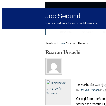
Joc Secund
Revista on-line a Liceului de Informatică
REVISTA
DESPRE
R
Te afli în:
Home
/
Razvan Ursachi
Razvan Ursachi
10 verbe de „conju
By
Razvan Ursachi
on
14
Ce poţi face o oră pe 
stârnească zâmbetul,