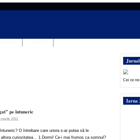
EDACȚIA
CONTACT
Jurnal
Cei ce ne
Iarna 
gat” pe întuneric
 martie 2011
întuneric? O întrebare care unora s-ar putea să le
 altora curiozitatea… 1.Dormi! Ce-i mai frumos ca somnul?