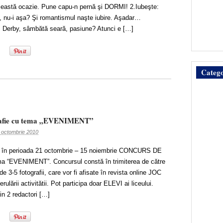
 această ocazie. Pune capu-n pernă şi DORMI! 2.Iubeşte:
c, nu-i aşa? Şi romantismul naşte iubire. Aşadar…
 Derby, sâmbătă seară, pasiune? Atunci e […]
Catego
rafie cu tema „EVENIMENT”
 octombrie 2010
 în perioada 21 octombrie – 15 noiembrie CONCURS DE
“EVENIMENT”. Concursul constă în trimiterea de către
de 3-5 fotografii, care vor fi afisate în revista online JOC
lării activitătii. Pot participa doar ELEVI ai liceului.
in 2 redactori […]