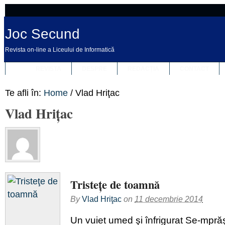
Joc Secund
Revista on-line a Liceului de Informatică
REVISTA
DESPRE
REDACȚIA
CONTACT
Te afli în:
Home
/
Vlad Hriţac
Vlad Hriţac
Tristeţe de toamnă
By
Vlad Hriţac
on
11 decembrie 2014
Un vuiet umed şi înfrigurat Se-mprăşt