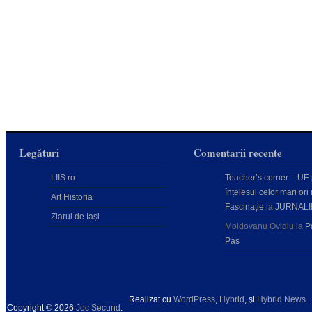
Legături
Comentarii recente
LIIS.ro
Teacher’s corner – UE
înțelesul celor mari ori 
Art Historia
Fascinație
la
JURNALI
Ziarul de Iași
Moldovanu Ovidiu
la
P
Pas
Realizat cu
WordPress
,
Hybrid
, şi
Hybrid News
.
Copyright © 2026
Joc Secund
.