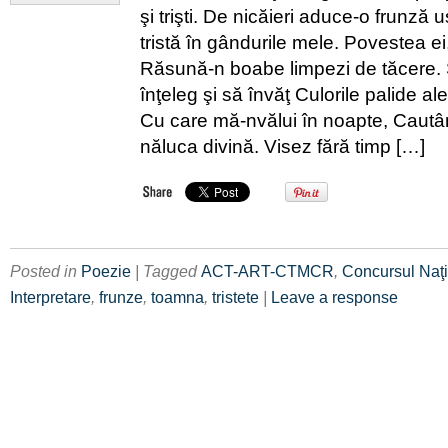
şi trişti. De nicăieri aduce-o frunză
tristă în gândurile mele. Povestea ei,î
Răsună-n boabe limpezi de tăcere. 
înţeleg şi să învăţ Culorile palide al
Cu care mă-nvălui în noapte, Cautâ
năluca divină. Visez fără timp […]
Posted in
Poezie
| Tagged
ACT-ART-CTMCR
,
Concursul Naţi
Interpretare
,
frunze
,
toamna
,
tristete
|
Leave a response