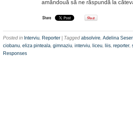
amândouă să ne răspundă la câteva 
Posted in
Interviu
,
Reporter
| Tagged
absolvire
,
Adelina Sese
ciobanu
,
eliza pinteala
,
gimnaziu
,
interviu
,
liceu
,
liis
,
reporter
,
Responses