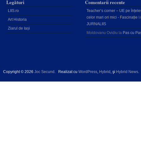
Legături
Comentarii recente
LIIS.ro
Teacher’s corner – UE pe înțele
celor mari ori mici - Fascinație
l
Art Historia
JURNALIIS
Ziarul de Iași
Moldovanu Ovidiu
la
Pas cu Pa
Copyright © 2026
Joc Secund
.
Realizat cu
WordPress
,
Hybrid
, şi
Hybrid News
.