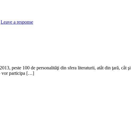
|
Leave a response
3, peste 100 de personalităţi din sfera literaturii, atât din ţară, cât şi
i – vor participa […]