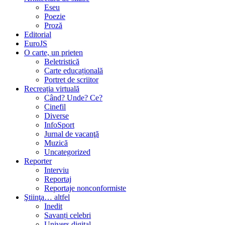
Eseu
Poezie
Proză
Editorial
EuroJS
O carte, un prieten
Beletristică
Carte educațională
Portret de scriitor
Recreația virtuală
Când? Unde? Ce?
Cinefil
Diverse
InfoSport
Jurnal de vacanţă
Muzică
Uncategorized
Reporter
Interviu
Reportaj
Reportaje nonconformiste
Ştiinţa… altfel
Inedit
Savanți celebri
Univers digital