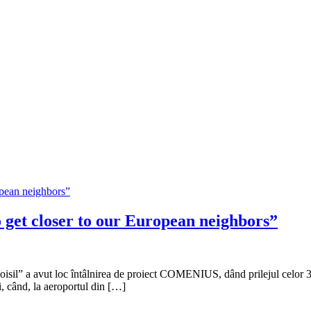
get closer to our European neighbors”
isil” a avut loc întâlnirea de proiect COMENIUS, dând prilejul celor 30 
ni, când, la aeroportul din […]