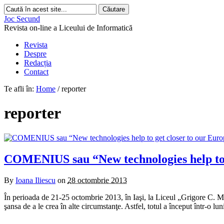
Joc Secund
Revista on-line a Liceului de Informatică
Revista
Despre
Redacția
Contact
Te afli în:
Home
/
reporter
reporter
COMENIUS sau “New technologies help to 
By
Ioana Iliescu
on
28 octombrie 2013
În perioada de 21-25 octombrie 2013, în Iaşi, la Liceul „Grigore C. Mo
şansa de a le crea în alte circumstanţe. Astfel, totul a început într-o lu