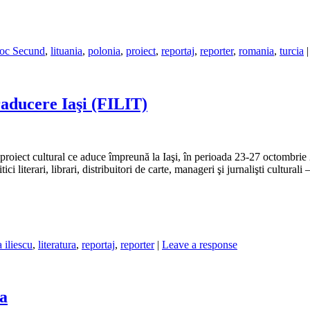
Joc Secund
,
lituania
,
polonia
,
proiect
,
reportaj
,
reporter
,
romania
,
turcia
raducere Iaşi (FILIT)
proiect cultural ce aduce împreună la Iaşi, în perioada 23-27 octombrie 201
itici literari, librari, distribuitori de carte, manageri şi jurnalişti cultural
 iliescu
,
literatura
,
reportaj
,
reporter
|
Leave a response
a