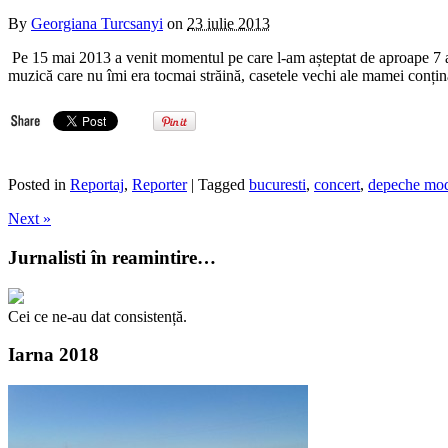
By
Georgiana Turcsanyi
on
23 iulie 2013
Pe 15 mai 2013 a venit momentul pe care l-am așteptat de aproape 7 a
muzică care nu îmi era tocmai străină, casetele vechi ale mamei conț
Posted in
Reportaj
,
Reporter
| Tagged
bucuresti
,
concert
,
depeche mo
Next »
Jurnalisti în reamintire…
Cei ce ne-au dat consistență.
Iarna 2018