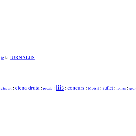
ție
la
JURNALIIS
liis
elena druta
concurs
:
:
:
:
:
:
:
suflet
:
:
Moisil
roman
gânduri
geor
poezie