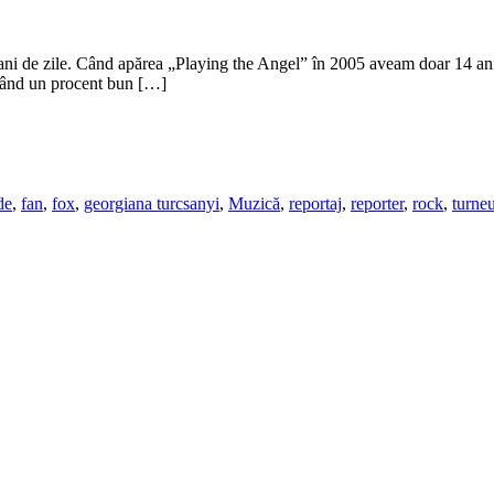
ni de zile. Când apărea „Playing the Angel” în 2005 aveam doar 14 ani.
inând un procent bun […]
de
,
fan
,
fox
,
georgiana turcsanyi
,
Muzică
,
reportaj
,
reporter
,
rock
,
turne