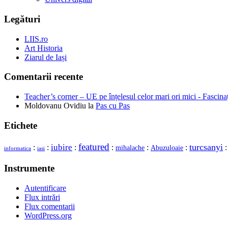
Legături
LIIS.ro
Art Historia
Ziarul de Iași
Comentarii recente
Teacher’s corner – UE pe înțelesul celor mari ori mici - Fascina
Moldovanu Ovidiu
la
Pas cu Pas
Etichete
featured
turcsanyi
iubire
:
:
:
:
:
:
mihalache
Abuzuloaie
informatica
iasi
Instrumente
Autentificare
Flux intrări
Flux comentarii
WordPress.org