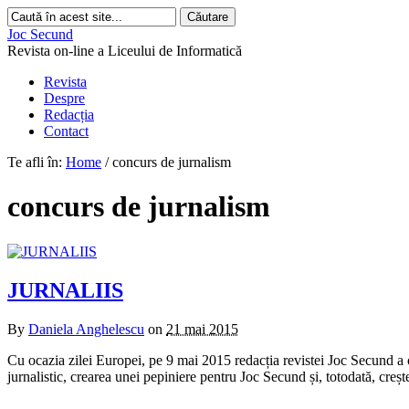
Joc Secund
Revista on-line a Liceului de Informatică
Revista
Despre
Redacția
Contact
Te afli în:
Home
/
concurs de jurnalism
concurs de jurnalism
JURNALIIS
By
Daniela Anghelescu
on
21 mai 2015
Cu ocazia zilei Europei, pe 9 mai 2015 redacția revistei Joc Secund a o
jurnalistic, crearea unei pepiniere pentru Joc Secund și, totodată, creșt