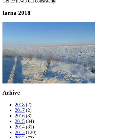
Cei ce ne-au dat consistență.
Iarna 2018
Arhive
2018
(2)
2017
(2)
2016
(8)
2015
(34)
2014
(81)
2013
(120)
2012
(77)