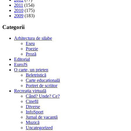
2011
(154)
2010
(175)
2009
(183)
Categorii
Arhitectura de silabe
Eseu
Poezie
Proză
Editorial
EuroJS
O carte, un prieten
Beletristică
Carte educațională
Portret de scriitor
Recreația virtuală
Când? Unde? Ce?
Cinefil
Diverse
InfoSport
Jurnal de vacanţă
Muzică
Uncategorized