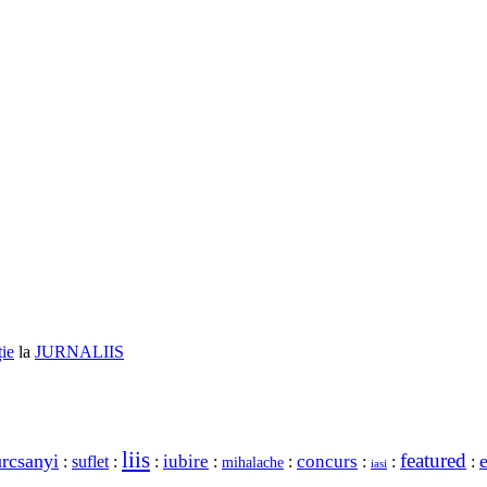
ție
la
JURNALIIS
liis
featured
urcsanyi
concurs
iubire
:
suflet
:
:
:
:
:
:
:
mihalache
iasi