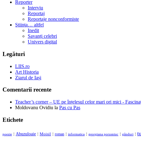
Reporter
Interviu
Reportaj
Reportaje nonconformiste
Ştiinţa… altfel
Inedit
Savanți celebri
Univers digital
Legături
LIIS.ro
Art Historia
Ziarul de Iași
Comentarii recente
Teacher’s corner – UE pe înțelesul celor mari ori mici - Fascina
Moldovanu Ovidiu
la
Pas cu Pas
Etichete
t
:
:
:
:
:
:
:
Abuzuloaie
Moisil
roman
georgiana porusniuc
gânduri
poezie
informatica