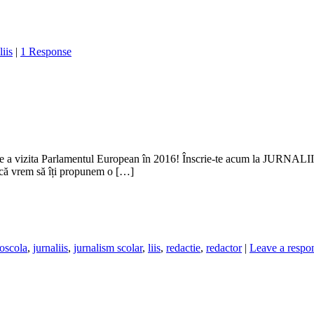
liis
|
1 Response
s de a vizita Parlamentul European în 2016! Înscrie-te acum la JURNAL
 că vrem să îți propunem o […]
oscola
,
jurnaliis
,
jurnalism scolar
,
liis
,
redactie
,
redactor
|
Leave a respo