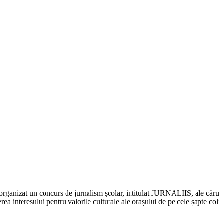
rganizat un concurs de jurnalism școlar, intitulat JURNALIIS, ale cărui o
erea interesului pentru valorile culturale ale orașului de pe cele șapte c