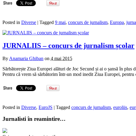
Posted in
Diverse
| Tagged
9 mai
,
concurs de jurnalism
,
Europa
,
jurna
JURNALIIS – concurs de jurnalism școlar
By
Anamaria Ghiban
on
4 mai 2015
Sărbătorește Ziua Europei alături de Joc Secund și ai o șansă în plu
Pentru că vrem să sărbătorim într-un mod inedit Ziua Europei, pentru
Posted in
Diverse
,
EuroJS
| Tagged
concurs de jurnalism
,
euroliis
,
eur
Jurnalisti în reamintire…