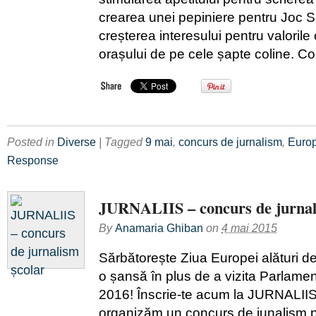
crearea unei pepiniere pentru Joc S
creșterea interesului pentru valorile 
orașului de pe cele șapte coline. Co
Posted in
Diverse
| Tagged
9 mai
,
concurs de jurnalism
,
Euro
Response
JURNALIIS – concurs de jurnal
By
Anamaria Ghiban
on
4 mai 2015
Sărbătorește Ziua Europei alături d
o șansă în plus de a vizita Parlame
2016! Înscrie-te acum la JURNALII
organizăm un concurs de junalism p