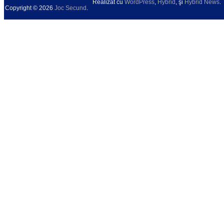
Realizat cu
WordPress
,
Hybrid
, şi
Hybrid News
.
Copyright © 2026
Joc Secund
.