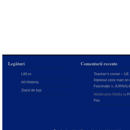
Legături
Comentarii recente
LIIS.ro
Teacher’s corner – UE
înțelesul celor mari ori 
Art Historia
Fascinație
la
JURNALI
Ziarul de Iași
Moldovanu Ovidiu
la
P
Pas