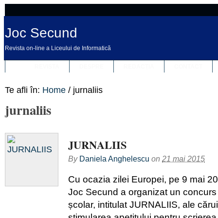
Joc Secund
Revista on-line a Liceului de Informatică
REVISTA
DESPRE
REDACȚIA
CONTACT
Te afli în:
Home
/
jurnaliis
jurnaliis
JURNALIIS
By
Daniela Anghelescu
on
21 mai 2015
Cu ocazia zilei Europei, pe 9 mai 20
Joc Secund a organizat un concurs 
școlar, intitulat JURNALIIS, ale cărui
stimularea apetitului pentru scrierea d