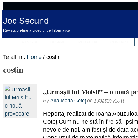
Joc Secund
Revista on-line a Liceului de Informatică
REVISTA
DESPRE
REDACȚIA
CONTACT
Te afli în:
Home
/
costin
costin
„Urmașii lui Moisil” – o nouă p
By
Ana-Maria Coteţ
on
1 martie 2010
Reportaj realizat de Ioana Abuzuloa
Coteț Cum nu ne stă în fire să lipsi
nevoie de noi, am fost şi de data ac
Concursul de matematică-informatică