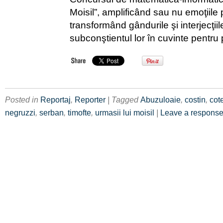
Moisil”, amplificând sau nu emoţiile p
transformând gândurile şi interjecţii
subconştientul lor în cuvinte pentru pu
Posted in
Reportaj
,
Reporter
| Tagged
Abuzuloaie
,
costin
,
cot
negruzzi
,
serban
,
timofte
,
urmasii lui moisil
|
Leave a respons