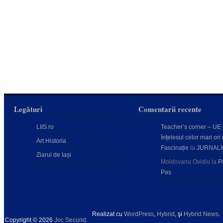
Legături
Comentarii recente
LIIS.ro
Teacher’s corner – UE
înțelesul celor mari ori 
Art Historia
Fascinație
la
JURNALI
Ziarul de Iași
Moldovanu Ovidiu
la
P
Pas
Realizat cu
WordPress
,
Hybrid
, şi
Hybrid News
.
Copyright © 2026
Joc Secund
.