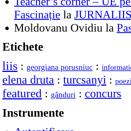
Teacher’s corner – UE pe 
Fascinație
la
JURNALII
Moldovanu Ovidiu
la
Pa
Etichete
liis
:
:
georgiana porusniuc
informati
elena druta
turcsanyi
:
:
poez
featured
:
:
concurs
gânduri
Instrumente