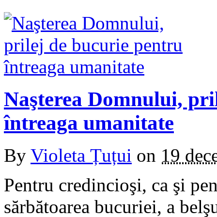
Naşterea Domnului, pril
întreaga umanitate
By
Violeta Țuțui
on
19 dec
Pentru credincioşi, ca şi pe
sărbătoarea bucuriei, a belşu