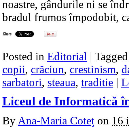
noastre, gândurile ni se îndr
bradul frumos împodobit, c
Posted in
Editorial
| Tagge
copii
,
crăciun
,
crestinism
,
d
sarbatori
,
steaua
,
traditie
|
L
Liceul de Informatică î
By
Ana-Maria Coteţ
on
16 