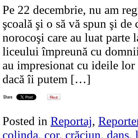
Pe 22 decembrie, nu am regr
şcoală şi o să vă spun şi de
norocoşi care au luat parte l
liceului împreună cu domnii 
au impresionat cu ideile lor
dacă îi putem […]
Posted in
Reportaj
,
Reporte
colinda
,
cor
,
crăciun
,
dans
,