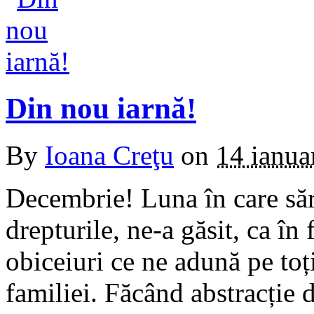
Din nou iarnă!
By
Ioana Creţu
on
14 ianua
Decembrie! Luna în care sărb
drepturile, ne-a găsit, ca în 
obiceiuri ce ne adună pe toț
familiei. Făcând abstracție d