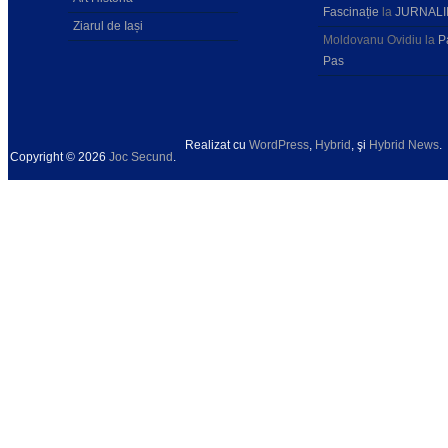
Fascinație
la
JURNALI
Ziarul de Iași
Moldovanu Ovidiu
la
P
Pas
Realizat cu
WordPress
,
Hybrid
, şi
Hybrid News
.
Copyright © 2026
Joc Secund
.