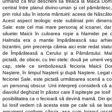
urmând ca firul descrierii să treacă la Maica Dom
central între planul divino-uman şi cel pământesc, 
prin rolul său în istoria mântuirii: aceea de Născ
Acest aspect teologic este subliniat prin dimensi
Sale: este cel mai mare personaj al icoanei, dar
siluetei Maicii în culoarea roşie a hlamidei pe 
Halmida era o mantie împărătească sau arhie
bizantini, prin prezenţa căreia aici este redat stat
de Împărăteasă a Cerului şi a Pământului. Ma
pictată, de obicei, cu trei stele: două pe umerii v
cap, stele ce simbolizează fecioria Maicii Do
Naştere, în timpul Naşterii şi după Naştere. Legat 
fecioriei Sale, este pictată următoarea scenă a conv
un personaj obscur. Unii interpreţi consideră că 
diavolul deghizat în păstor care îl ispiteşte pe Iosi
posibilitatea ca o fecioară să devină mamă. Din ip
lui Iosif vedem că acesta este pe cale să se las
argument conform căruia, aşa cum toiagul uscat