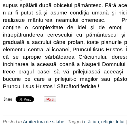
supus spălării după obiceiul pământesc. Fără aces
n-ar fi putut să-şi asume condiţia umană şi nici
realizeze mântuirea neamului omenesc. Pri
conţine o complexitate de idei şi de emoţi
întrepătrunderea cerescului cu pământescul şi
graduală a sacrului către profan, toate planurile
elementul central al icoanei, Pruncul Iisus Hristos. 
că se apropie sărbătoarea Crăciunului, dore
închinarea la această icoană a Naşterii Domnului
trece pragul casei să vă prilejuiască aceeaşi
bucurie pe care a prilejuit-o magilor sau păstor
Pruncul Iisus Hristos ! Sărbători fericite !
Posted in
Arhitectura de silabe
| Tagged
crăciun
,
religie
,
tutui