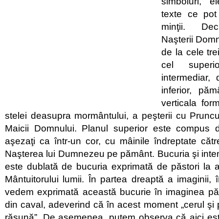
simboluri, e
texte ce pot 
minţii. Dec
Naşterii Domn
de la cele tre
cel superi
intermediar, 
inferior, păm
verticala for
stelei deasupra mormântului, a peşterii cu Pruncul
Maicii Domnului. Planul superior este compus d
aşezaţi ca într-un cor, cu mâinile îndreptate cătr
Naşterea lui Dumnezeu pe pământ. Bucuria şi intens
este dublată de bucuria exprimată de păstori la au
Mântuitorului lumii. În partea dreaptă a imaginii, 
vedem exprimată această bucurie în imaginea păs
din caval, adeverind că în acest moment „cerul şi
răsună”. De asemenea, putem observa că aici est