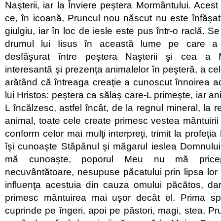
Naşterii, iar la Înviere peştera Mormântului. Acest
ce, în icoană, Pruncul nou născut nu este înfăşat 
giulgiu, iar în loc de iesle este pus într-o raclă. 
drumul lui Iisus în această lume pe care a t
desfăşurat între peştera Naşterii şi cea a 
interesantă şi prezenţa animalelor în peşteră, a ce
arătând că întreaga creaţie a cunoscut înnoirea 
lui Hristos: peştera ca sălaş care-L primeşte, iar ani
L încălzesc, astfel încât, de la regnul mineral, la r
animal, toate cele create primesc vestea mântuirii 
conform celor mai mulţi interpreţi, trimit la profeţia 
îşi cunoaşte Stăpânul şi măgarul ieslea Domnului
mă cunoaşte, poporul Meu nu mă pricepe
necuvântătoare, nesupuse păcatului prin lipsa lor d
influenţa acestuia din cauza omului păcătos, dar
primesc mântuirea mai uşor decât el. Prima sp
cuprinde pe îngeri, apoi pe păstori, magi, stea, Pr