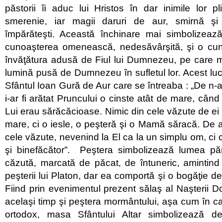
păstorii îi aduc lui Hristos în dar inimile lor p
smerenie, iar magii daruri de aur, smirnă şi 
împărăteşti. Această închinare mai simbolizează 
cunoaşterea omenească, nedesăvârşită, şi o cun
învăţătura adusă de Fiul lui Dumnezeu, pe care m
lumină pusă de Dumnezeu în sufletul lor. Acest luc
Sfântul Ioan Gură de Aur care se întreaba : „De n-ar 
i-ar fi arătat Pruncului o cinste atât de mare, când 
Lui erau sărăcăcioase. Nimic din cele văzute de ei n
mare, ci o iesle, o peşteră şi o Mamă săracă. De a
cele văzute, nevenind la El ca la un simplu om, c
şi binefăcător”. Peştera simbolizează lumea p
căzută, marcată de păcat, de întuneric, amintind
peşterii lui Platon, dar ea comportă şi o bogăţie de
Fiind prin evenimentul prezent sălaş al Naşterii D
acelaşi timp şi peştera mormântului, aşa cum în cadr
ortodox, masa Sfântului Altar simbolizează d