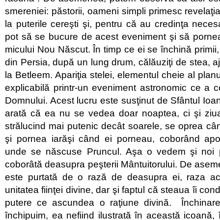
smereniei: păstorii, oameni simpli primesc revelaţia 
la puterile cereşti şi, pentru că au credinţa necesa
pot să se bucure de acest eveniment şi să porne
micului Nou Născut. În timp ce ei se închină primii, 
din Persia, după un lung drum, călăuziţi de stea, ajun
la Betleem. Apariţia stelei, elementul cheie al plan
explicabilă printr-un eveniment astronomic ce a 
Domnului. Acest lucru este susţinut de Sfântul Ioa
arată că ea nu se vedea doar noaptea, ci şi ziu
strălucind mai putenic decât soarele, se oprea c
şi pornea iarăşi când ei porneau, coborând apo
unde se născuse Pruncul. Aşa o vedem şi noi p
coborâtă deasupra peşterii Mântuitorului. De asem
este purtată de o rază de deasupra ei, raza a
unitatea fiinţei divine, dar şi faptul că steaua îi c
putere ce ascundea o raţiune divină. Închinar
închipuim, ea nefiind ilustrată în această icoană, 