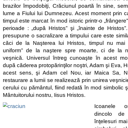
brazilor împodobiţi, Crăciunul poartă în sine, semn
lume a Fiului lui Dumnezeu. Acest moment prin ca
timpul este marcat în mod istoric printr-o „frângere
perioade : „după Hristos” şi „înainte de Hristos”.
presupune o sacralizare a timpului care este simila
căci de la Naşterea lui Hristos, timpul nu mai c
uniform” de la naştere spre moarte, ci de la n
veşnică. Universul întreg cunoaşte în acest m
după căderea protopărinţilor noştri, Adam şi Eva, Hri
acest sens, şi Adam cel Nou, iar Maica Sa, 
restaurare a lumii se realizează prin unirea veşnici
cerului cu pământul, fiind redată în mod simbolic ş
Mântuitorului nostru, Iisus Hristos.
Icoanele o
dincolo de
înţelesuri ma