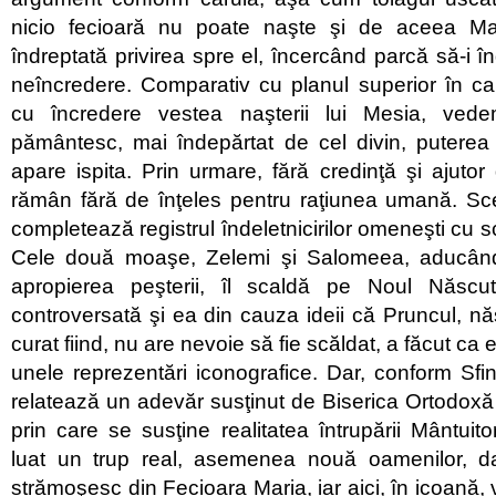
nicio fecioară nu poate naşte şi de aceea M
îndreptată privirea spre el, încercând parcă să-i 
neîncredere. Comparativ cu planul superior în ca
cu încredere vestea naşterii lui Mesia, vede
pământesc, mai îndepărtat de cel divin, puterea 
apare ispita. Prin urmare, fără credinţă şi ajutor 
rămân fără de înţeles pentru raţiunea umană. Sc
completează registrul îndeletnicirilor omeneşti cu 
Cele două moaşe, Zelemi şi Salomeea, aducând
apropierea peşterii, îl scaldă pe Noul Născu
controversată şi ea din cauza ideii că Pruncul, nă
curat fiind, nu are nevoie să fie scăldat, a făcut ca 
unele reprezentări iconografice. Dar, conform Sfint
relatează un adevăr susţinut de Biserica Ortodoxă î
prin care se susţine realitatea întrupării Mântuito
luat un trup real, asemenea nouă oamenilor, d
strămoşesc din Fecioara Maria, iar aici, în icoană