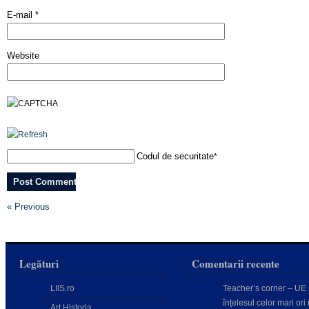
E-mail
*
Website
Codul de securitate
*
« Previous
Legături
Comentarii recente
LIIS.ro
Teacher’s corner – UE
înțelesul celor mari ori 
Art Historia