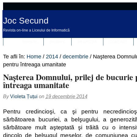
Joc Secund
Revista on-line a Liceului de Informatică
REVISTA
DESPRE
REDACȚIA
CONTACT
Te afli în:
Home
/
2014
/
decembrie
/
Naşterea Domnului
pentru întreaga umanitate
Naşterea Domnului, prilej de bucurie
întreaga umanitate
By
Violeta Țuțui
on
19 decembrie 2014
Pentru credincioşi, ca şi pentru necredincioş
sărbătoarea bucuriei, a belşugului, a generozităţ
sărbătoare mult aşteptată şi trăită cu o intens
dincolo de belşugul meselor, de comuniunea cu 