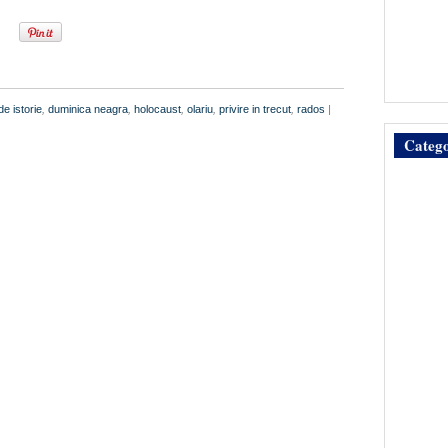
de istorie
,
duminica neagra
,
holocaust
,
olariu
,
privire in trecut
,
rados
|
Catego