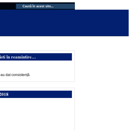
isti în reamintire…
-au dat consistență.
2018