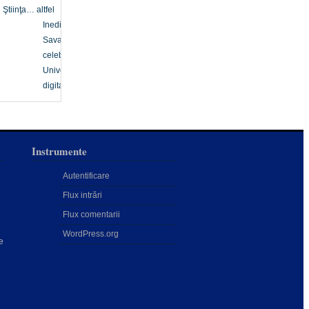
Ştiinţa… altfel
Inedit
Savanți
celebri
Univers
digital
Instrumente
Autentificare
Flux intrări
Flux comentarii
WordPress.org
e