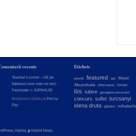
Comentarii recente
Etichete
featured
Teacher’s corner – UE pe
Moisil
:
:
:
:
poezie
iasi
înțelesul celor mari ori mici -
Abuzuloaie
:
:
roman
:
informatica
liis
Fascinație
la
JURNALIIS
iubire
:
:
:
georgiana porusniuc
concurs
turcsanyi
suflet
Moldovanu Ovidiu
la
Pas cu
:
:
:
elena druta
Pas
mihalach
:
:
gânduri
rdPress
,
Hybrid
, şi
Hybrid News
.