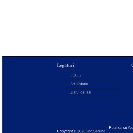
Legături
LIIS.ro
Art Historia
Ziarul de Iași
Realizat cu
Wo
Copyright © 2026
Joc Secund
.