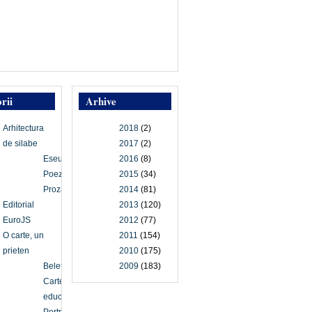
rii
Arhive
Arhitectura
2018
(2)
de silabe
2017
(2)
Eseu
2016
(8)
Poezie
2015
(34)
Proză
2014
(81)
Editorial
2013
(120)
EuroJS
2012
(77)
O carte, un
2011
(154)
prieten
2010
(175)
Beletristică
2009
(183)
Carte
educațională