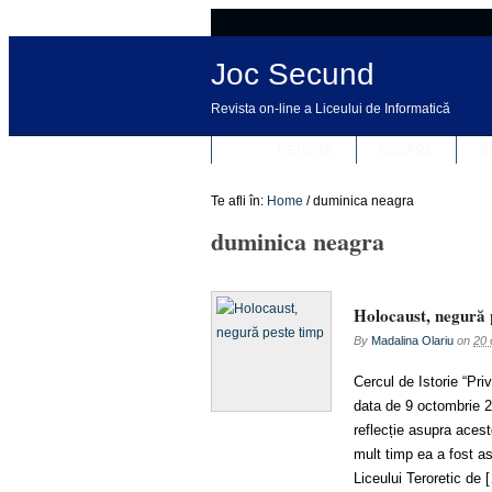
Joc Secund
Revista on-line a Liceului de Informatică
REVISTA
DESPRE
R
Te afli în:
Home
/
duminica neagra
duminica neagra
Holocaust, negură 
By
Madalina Olariu
on
20 
Cercul de Istorie “Priv
data de 9 octombrie 20
reflecție asupra aceste
mult timp ea a fost as
Liceului Teroretic de 