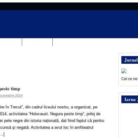
EDACȚIA
CONTACT
Jurnal
Cei ce ne
peste timp
octombrie 2014
Iarna 
ire în Trecut”, din cadrul liceului nostru, a organizat, pe
14, activitatea “Holocaust. Negura peste timp”, prilej de
i pete negre din istoria națională, dat fiind faptul că pentru
cunsă şi negată. Activitatea a avut loc în amfiteatrul
[…]