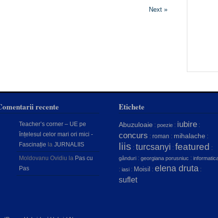
Next »
Comentarii recente
Etichete
iubire
Teacher’s corner – UE pe
Abuzuloaie
:
:
:
poezie
concurs
înțelesul celor mari ori mici -
mihalache
:
roman
:
:
liis
Fascinație
la
JURNALIIS
featured
turcsanyi
:
:
:
Moldovanu Ovidiu
la
Pas cu
:
:
gânduri
georgiana porusniuc
informatic
elena druta
Pas
Moisil
:
:
:
:
iasi
suflet