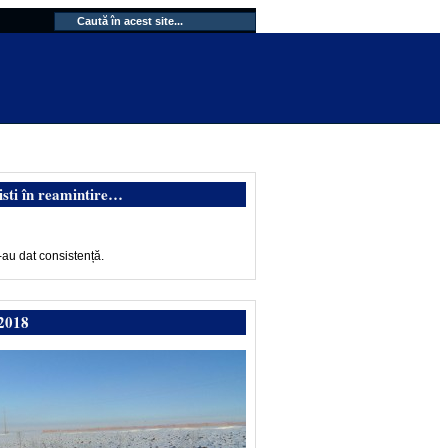
isti în reamintire…
-au dat consistență.
2018