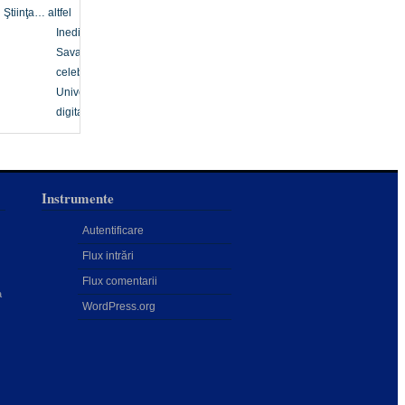
Ştiinţa… altfel
Inedit
Savanți
celebri
Univers
digital
Instrumente
Autentificare
Flux intrări
Flux comentarii
a
WordPress.org