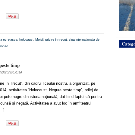
tia evreiasca
,
holocaust
,
Moisil
,
privire in trecut
,
ziua internationala de
Catego
ponse
peste timp
octombrie 2014
ire în Trecut”, din cadrul liceului nostru, a organizat, pe
14, activitatea “Holocaust. Negura peste timp”, prilej de
i pete negre din istoria națională, dat fiind faptul că pentru
cunsă şi negată. Activitatea a avut loc în amfiteatrul
[…]