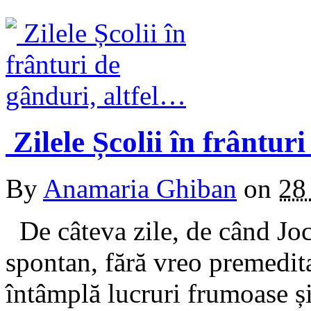
Zilele Școlii în frântur
By
Anamaria Ghiban
on
28
De câteva zile, de când Joc
spontan, fără vreo premedita
întâmplă lucruri frumoase ș