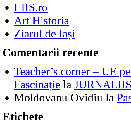
LIIS.ro
Art Historia
Ziarul de Iași
Comentarii recente
Teacher’s corner – UE pe 
Fascinație
la
JURNALII
Moldovanu Ovidiu
la
Pa
Etichete