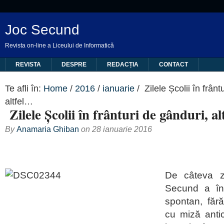
Joc Secund
Revista on-line a Liceului de Informatică
REVISTA
DESPRE
REDACȚIA
CONTACT
Te afli în:
Home
/
2016
/
ianuarie
/
Zilele Școlii în frânt
altfel…
Zilele Școlii în frânturi de gânduri, a
By
Anamaria Ghiban
on
28 ianuarie 2016
De câteva z
Secund a în
spontan, făr
cu miză antic