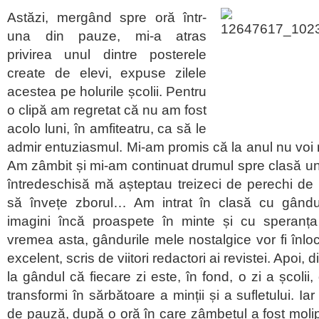
Astăzi, mergând spre oră într-
una din pauze, mi-a atras
privirea unul dintre posterele
create de elevi, expuse zilele
acestea pe holurile școlii. Pentru
o clipă am regretat că nu am fost
acolo luni, în amfiteatru, ca să le
admir entuziasmul. Mi-am promis că la anul nu voi
Am zâmbit și mi-am continuat drumul spre clasă u
întredeschisă mă așteptau treizeci de perechi de o
să învețe zborul… Am intrat în clasă cu gându
imagini încă proaspete în minte și cu speranța
vremea asta, gândurile mele nostalgice vor fi înloc
excelent, scris de viitori redactori ai revistei. Apoi,
la gândul că fiecare zi este, în fond, o zi a școlii
transformi în sărbătoare a minții și a sufletului. I
de pauză, după o oră în care zâmbetul a fost molips