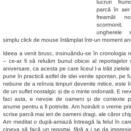
lucruri fru
parcă în ae
freamăt no
scormonit,
ungherele 
simplu click de mouse întâmplat într-un moment 
Ideea a venit brusc, insinuându-se în cronologia re
– ce-ar fi să reluăm bunul obicei al reportajelo
aniversare, ca acesta pe care liceul l-a trăit ziele
pune în practică astfel de idei venite spontan, pe f
nebune de a reînvia timpuri devenite mitice, este 
de un suflet nostalgic și de o minte ordonată. E nevo
faci asta, e nevoie de oameni și de contexte po
anume pentru a fi potrivite. Am hoinărit o vreme pri
scrise parcă mai ieri de oameni dragi, ale căror chipu
Am meditat o după-amiază întreagă la felul în ca
cineva să facă un reportaj, fără a i se da impresia