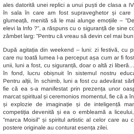
ales datorită unei replici a unui puști de clasa a IV
în sala în care am fost supraveghetor și care
glumeață, menită să le mai alunge emoțiile – ”De c
elevi la Info ?”, a răspuns cu o siguranță de sine c
zâmbet larg: ”Pentru că vreau să devin cel mai bun
După agitația din weekend – luni: zi festivă, cu 
care nu toată lumea l-a perceput așa cum ar fi fost,
unii, luni a fost, cu siguranță, doar o altă zi liberă… 
în fond, lucru obișnuit în sistemul nostru educa
Pentru alții, în schimb, luni a fost cu adevărat sărb
fie că ea s-a manifestat prin prezența unor oasp
marcat spiritual și ceremonios momentul, fie că a î
și explozie de imaginație și de inteligență mani
competiția devenită și ea o embleamă a liceului
”marca Moisil” și spiritul artistic al celor care au 
postere originale au conturat esența zilei.