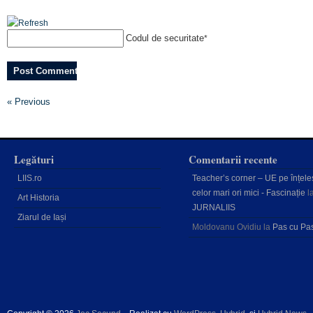
Codul de securitate
*
« Previous
Legături
Comentarii recente
LIIS.ro
Teacher’s corner – UE pe înțele
celor mari ori mici - Fascinație
l
Art Historia
JURNALIIS
Ziarul de Iași
Moldovanu Ovidiu
la
Pas cu Pa