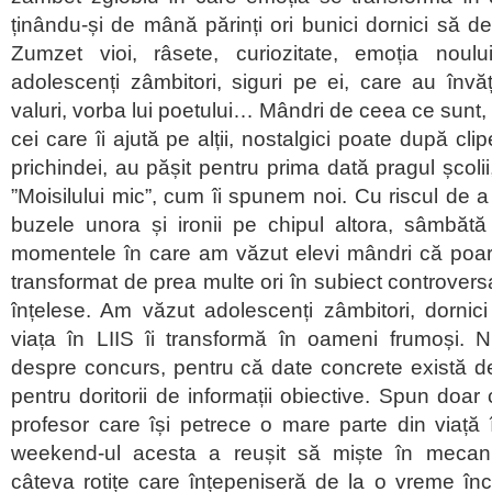
ținându-și de mână părinți ori bunici dornici să d
Zumzet vioi, râsete, curiozitate, emoția noulu
adolescenți zâmbitori, siguri pe ei, care au înv
valuri, vorba lui poetului… Mândri de ceea ce sunt, 
cei care îi ajută pe alții, nostalgici poate după clip
prichindei, au pășit pentru prima dată pragul școlii, 
”Moisilului mic”, cum îi spunem noi. Cu riscul de
buzele unora și ironii pe chipul altora, sâmbătă
momentele în care am văzut elevi mândri că poart
transformat de prea multe ori în subiect controvers
înțelese. Am văzut adolescenți zâmbitori, dornic
viața în LIIS îi transformă în oameni frumoși.
despre concurs, pentru că date concrete există deja
pentru doritorii de informații obiective. Spun doar
profesor care își petrece o mare parte din viață
weekend-ul acesta a reușit să miște în mecani
câteva rotițe care înțepeniseră de la o vreme în