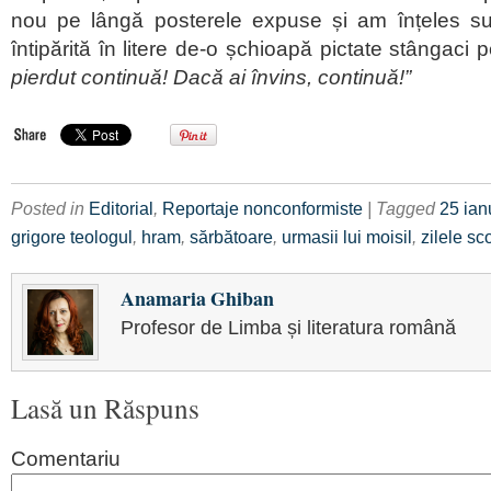
nou pe lângă posterele expuse și am înțeles su
întipărită în litere de-o șchioapă pictate stângaci 
pierdut continuă! Dacă ai învins, continuă!”
Posted in
Editorial
,
Reportaje nonconformiste
| Tagged
25 ian
grigore teologul
,
hram
,
sărbătoare
,
urmasii lui moisil
,
zilele sco
Anamaria Ghiban
Profesor de Limba și literatura română
Lasă un Răspuns
Comentariu