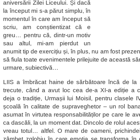
aniversării Zilei Liceului. Și dacă
la început mi s-a părut simplu, în
momentul în care am început să
scriu, am conștientizat că e
greu… pentru că, dintr-un motiv
sau altul, mi-am pierdut un
anumit tip de exercițiu și, în plus, nu am fost prezent
să fiula toate evenimentele prilejuite de această sărb
urmare, subiectivă…
LIIS a îmbrăcat haine de sărbătoare încă de la s
trecute, când a avut loc cea de-a XI-a ediție a 
deja o tradiție, Urmașii lui Moisil, pentru clasele I
școală în calitate de supraveghetor – un rol ban
asumat în virtutea responsabilităților pe care le ave
ca dascăli, la un moment dat. Dincolo de rolul acest
vreau totul… altfel. O mare de oameni, prichindei
zâmbet zglobiu în care emoția se transforma în d