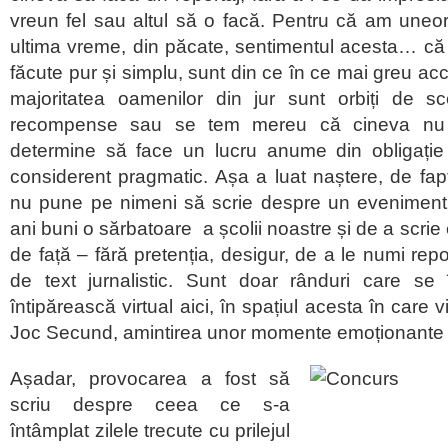
vreun fel sau altul să o facă. Pentru că am uneor
ultima vreme, din păcate, sentimentul acesta… că 
făcute pur și simplu, sunt din ce în ce mai greu ac
majoritatea oamenilor din jur sunt orbiți de sc
recompense sau se tem mereu că cineva nu 
determine să face un lucru anume din obligație
considerent pragmatic. Așa a luat naștere, de fa
nu pune pe nimeni să scrie despre un eveniment
ani buni o sărbatoare a școlii noastre și de a scrie
de față – fără pretenția, desigur, de a le numi repor
de text jurnalistic. Sunt doar rânduri care s
întipărească virtual aici, în spațiul acesta în care
Joc Secund, amintirea unor momente emoționante di
Așadar, provocarea a fost să
scriu despre ceea ce s-a
întâmplat zilele trecute cu prilejul