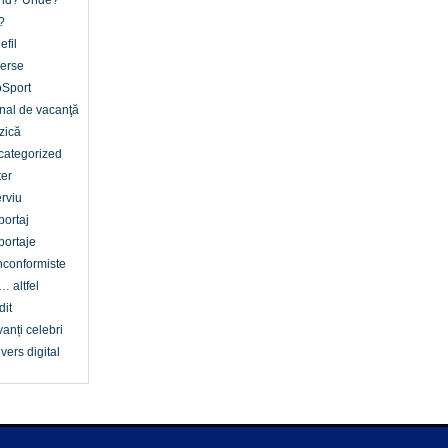
nd? Unde?
?
efil
erse
oSport
nal de vacanţă
zică
categorized
er
erviu
ortaj
ortaje
conformiste
… altfel
dit
anți celebri
vers digital