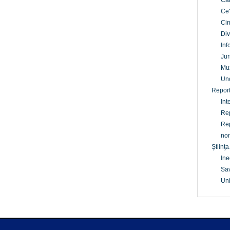
Câ
Ce
Cin
Div
Inf
Jur
Mu
Un
Report
Int
Rep
Rep
non
Ştiinţa
Ine
Sav
Uni