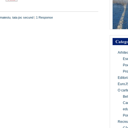
maiestu
,
tata joc secund
|
1 Response
Catego
Arhite
Es
Po
Pr
Editori
EuroJ
O cart
Bel
Car
edu
Por
Recrea