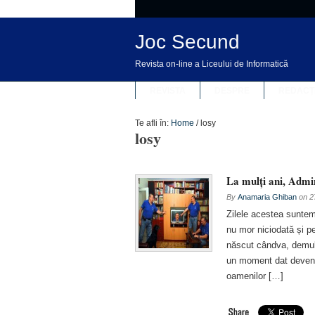
Joc Secund
Revista on-line a Liceului de Informatică
REVISTA
DESPRE
REDACȚ
Te afli în:
Home
/
losy
losy
La mulți ani, Admi
By
Anamaria Ghiban
on
2
Zilele acestea sunte
nu mor niciodată și pe
născut cândva, demult
un moment dat devenis
oamenilor […]