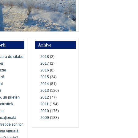
rii
Arhive
ctura de silabe
2018
(2)
eu
2017
(2)
ezie
2016
(8)
oză
2015
(34)
al
2014
(81)
S
2013
(120)
e, un prieten
2012
(77)
etristică
2011
(154)
te
2010
(175)
cațională
2009
(183)
tret de scriitor
ția virtuală