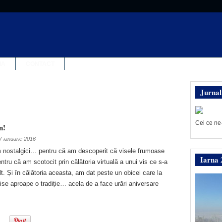
IA
CONTACT
Jurnal
Cei ce ne
n!
7 ianuarie 2016
m nostalgici… pentru că am descoperit că visele frumoase
Iarna 
ntru că am scotocit prin călătoria virtuală a unui vis ce s-a
. Și în călătoria aceasta, am dat peste un obicei care la
e aproape o tradiție… acela de a face urări aniversare