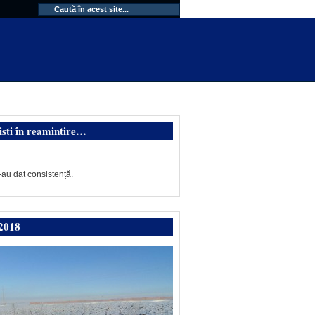
isti în reamintire…
-au dat consistență.
2018