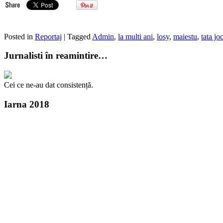
Posted in
Reportaj
| Tagged
Admin
,
la multi ani
,
losy
,
maiestu
,
tata jo
Jurnalisti în reamintire…
Cei ce ne-au dat consistență.
Iarna 2018