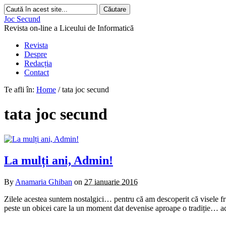
Joc Secund
Revista on-line a Liceului de Informatică
Revista
Despre
Redacția
Contact
Te afli în:
Home
/
tata joc secund
tata joc secund
La mulți ani, Admin!
By
Anamaria Ghiban
on
27 ianuarie 2016
Zilele acestea suntem nostalgici… pentru că am descoperit că visele fru
peste un obicei care la un moment dat devenise aproape o tradiție… ac