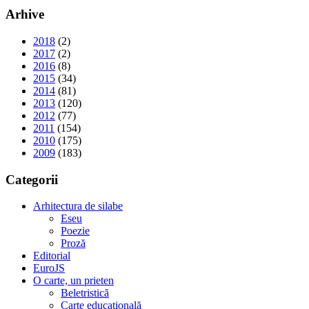
Arhive
2018
(2)
2017
(2)
2016
(8)
2015
(34)
2014
(81)
2013
(120)
2012
(77)
2011
(154)
2010
(175)
2009
(183)
Categorii
Arhitectura de silabe
Eseu
Poezie
Proză
Editorial
EuroJS
O carte, un prieten
Beletristică
Carte educațională