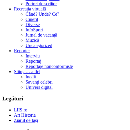
Portret de scriitor
Recreația virtuală
Când? Unde? Ce?
Cinefil
Diverse
InfoSport
Jurnal de vacanţă
Muzică
Uncategorized
Reporter
Interviu
Reportaj
Reportaje nonconformiste
Ştiinţa… altfel
Inedit
Savanți celebri
Univers digital
Legături
LIIS.ro
Art Historia
Ziarul de Iași