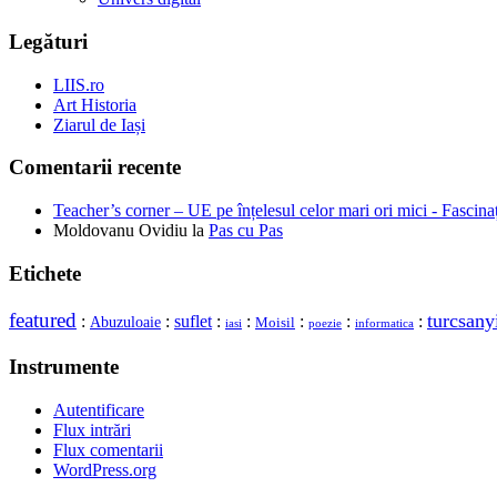
Legături
LIIS.ro
Art Historia
Ziarul de Iași
Comentarii recente
Teacher’s corner – UE pe înțelesul celor mari ori mici - Fascina
Moldovanu Ovidiu
la
Pas cu Pas
Etichete
featured
turcsany
:
:
suflet
:
:
:
:
:
Abuzuloaie
Moisil
iasi
poezie
informatica
Instrumente
Autentificare
Flux intrări
Flux comentarii
WordPress.org