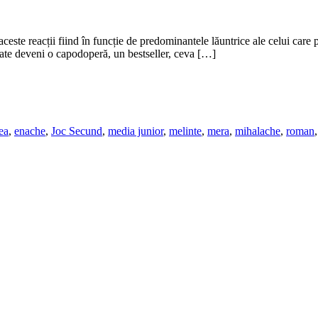
 aceste reacții fiind în funcție de predominantele lăuntrice ale celui care
 poate deveni o capodoperă, un bestseller, ceva […]
ea
,
enache
,
Joc Secund
,
media junior
,
melinte
,
mera
,
mihalache
,
roman