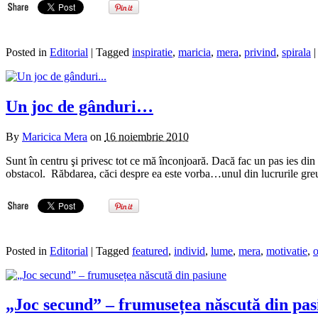
Posted in
Editorial
| Tagged
inspiratie
,
maricia
,
mera
,
privind
,
spirala
Un joc de gânduri…
By
Maricica Mera
on
16 noiembrie 2010
Sunt în centru şi privesc tot ce mă înconjoară. Dacă fac un pas ies din 
obstacol. Răbdarea, căci despre ea este vorba…unul din lucrurile gre
Posted in
Editorial
| Tagged
featured
,
individ
,
lume
,
mera
,
motivatie
,
„Joc secund” – frumusețea născută din pas