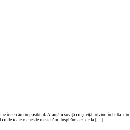
uspine încercăm imposibilul. Aranjăm șuviță cu șuviță privind în balta d
l cu de toate o chestie mestecăm. Inspirăm aer de la […]