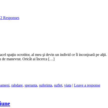
|
2 Responses
acel spaţiu ocrotitor, al meu şi devin un individ ce îi inconjoară pe alţii
u de manevrat. Oricât ai încerca […]
oameni
,
rabdare
,
speranta
,
suferinta
,
suflet
,
viata
|
Leave a response
iune