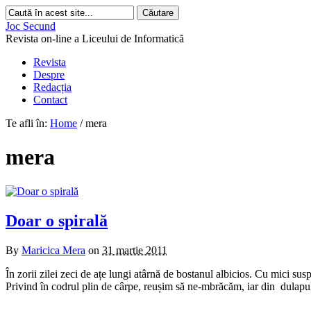
Joc Secund
Revista on-line a Liceului de Informatică
Revista
Despre
Redacția
Contact
Te afli în:
Home
/
mera
mera
Doar o spirală
By
Maricica Mera
on
31 martie 2011
În zorii zilei zeci de ațe lungi atârnă de bostanul albicios. Cu mici s
Privind în codrul plin de cârpe, reușim să ne-mbrăcăm, iar din dulapu