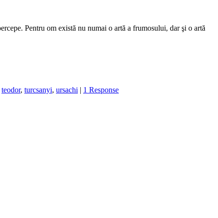
 percepe. Pentru om există nu numai o artă a frumosului, dar şi o artă
,
teodor
,
turcsanyi
,
ursachi
|
1 Response