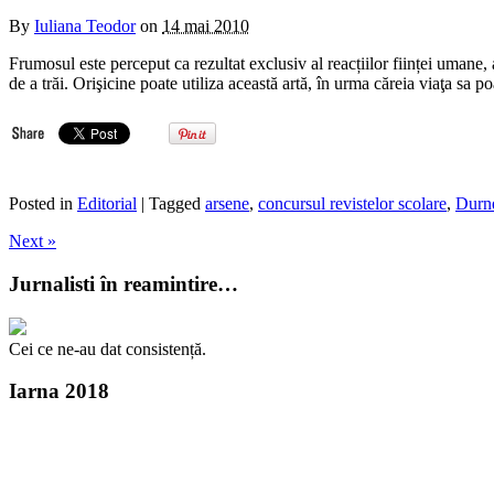
By
Iuliana Teodor
on
14 mai 2010
Frumosul este perceput ca rezultat exclusiv al reacțiilor ființei umane,
de a trăi. Orişicine poate utiliza această artă, în urma căreia viaţa sa
Posted in
Editorial
| Tagged
arsene
,
concursul revistelor scolare
,
Durn
Next »
Jurnalisti în reamintire…
Cei ce ne-au dat consistență.
Iarna 2018