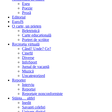
Eseu
Poezie
Proză
Editorial
EuroJS
O carte, un prieten
Beletristică
Carte educațională
Portret de scriitor
Recreația virtuală
Când? Unde? Ce?
Cinefil
Diverse
InfoSport
Jurnal de vacanţă
Muzică
Uncategorized
Reporter
Interviu
Reportaj
Reportaje nonconformiste
Ştiinţa… altfel
Inedit
Savanți celebri
Univers digital