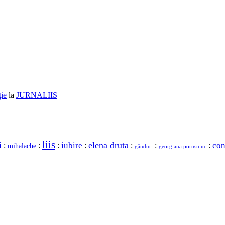
ție
la
JURNALIIS
liis
i
elena druta
con
iubire
:
:
:
:
:
:
:
mihalache
gânduri
georgiana porusniuc