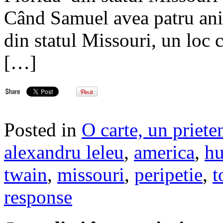
Când Samuel avea patru ani,
din statul Missouri, un loc c
[…]
Posted in
O carte, un priete
alexandru leleu
,
america
,
hu
twain
,
missouri
,
peripetie
,
t
response