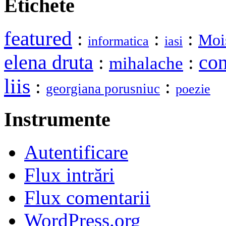
Etichete
featured
:
:
:
Moi
informatica
iasi
elena druta
:
:
con
mihalache
liis
:
:
georgiana porusniuc
poezie
Instrumente
Autentificare
Flux intrări
Flux comentarii
WordPress.org