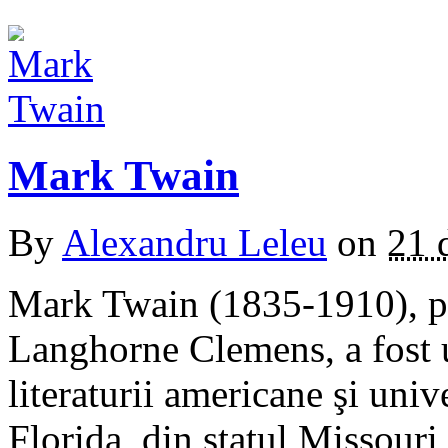
Mark Twain
By
Alexandru Leleu
on
21 
Mark Twain (1835-1910), p
Langhorne Clemens, a fost un
literaturii americane şi unive
Florida din statul Missour