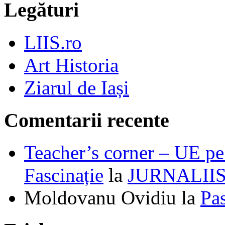
Legături
LIIS.ro
Art Historia
Ziarul de Iași
Comentarii recente
Teacher’s corner – UE pe 
Fascinație
la
JURNALII
Moldovanu Ovidiu
la
Pa