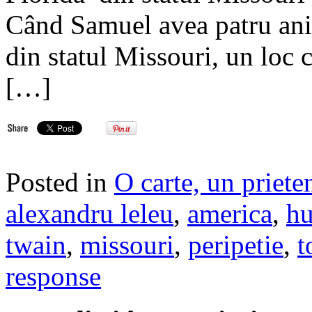
Când Samuel avea patru ani,
din statul Missouri, un loc c
[…]
Posted in
O carte, un priete
alexandru leleu
,
america
,
hu
twain
,
missouri
,
peripetie
,
t
response