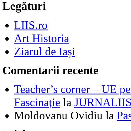
Legături
LIIS.ro
Art Historia
Ziarul de Iași
Comentarii recente
Teacher’s corner – UE pe 
Fascinație
la
JURNALII
Moldovanu Ovidiu
la
Pa