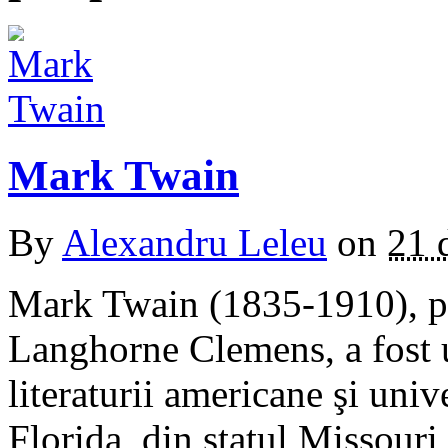
Mark Twain
By
Alexandru Leleu
on
21 
Mark Twain (1835-1910), p
Langhorne Clemens, a fost un
literaturii americane şi unive
Florida din statul Missour