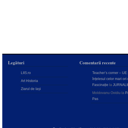
Legături
Comentarii recente
LIIS.ro
Teacher’s corner – UE
înțelesul celor mari ori 
Art Historia
Fascinație
la
JURNALI
Ziarul de Iași
Moldovanu Ovidiu
la
P
Pas