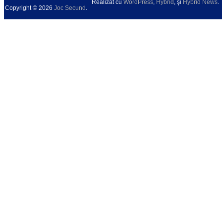
Realizat cu
WordPress
,
Hybrid
, şi
Hybrid News
.
Copyright © 2026
Joc Secund
.