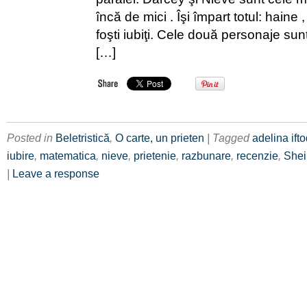
încă de mici . Îşi împart totul: haine ,
foşti iubiţi. Cele două personaje sun
[…]
Posted in
Beletristică
,
O carte, un prieten
| Tagged
adelina ift
iubire
,
matematica
,
nieve
,
prietenie
,
razbunare
,
recenzie
,
Shei
|
Leave a response