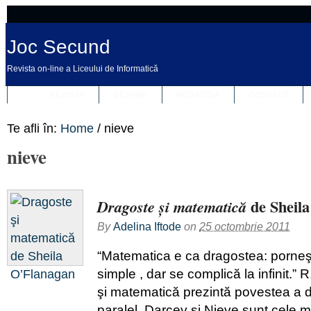
Joc Secund
Revista on-line a Liceului de Informatică
REVISTA
DESPRE
REDACȚIA
CONTACT
Te afli în:
Home
/
nieve
nieve
de Sheil
Dragoste şi matematică
By
Adelina Iftode
on
25 octombrie 2011
“Matematica e ca dragostea: porneşte
simple , dar se complică la infinit.
şi matematică prezintă povestea a 
paralel. Darcey şi Nieve sunt cele 