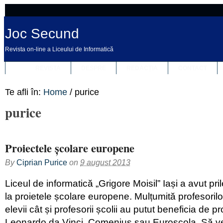
Joc Secund
Revista on-line a Liceului de Informatică
REVISTA
DESPRE
REDACȚIA
CONTACT
Te afli în:
Home
/
purice
purice
Proiectele școlare europene
By
Ciprian Purice
on
9 august 2013
Liceul de informatică „Grigore Moisil” Iași a avut pril
la proietele școlare europene. Mulțumită profesorilo
elevii cât și profesorii școlii au putut beneficia de 
Leonardo da Vinci, Comenius sau Euroscola. Să v