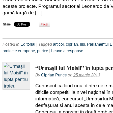
aceste proiecte. Programul sectorial Leonardo da V
gamă largă de […]
Posted in
Editorial
| Tagged
articol
,
ciprian
,
liis
,
Parlamentul 
proiecte europene
,
purice
|
Leave a response
“Urmașii lui Moisil” în lupta pe
By
Ciprian Purice
on
25 martie 2013
Cunoscut ca fiind unul dintre cele m
dificile competiții la nivel național î
informatică, concursul „Urmașii lui Mo
desfașurat si anul acesta în cele ma
Concursul a constat în două proble