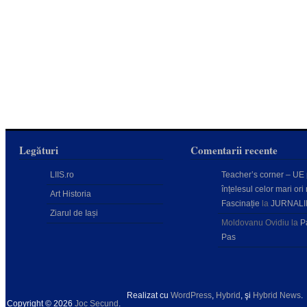
Legături
Comentarii recente
LIIS.ro
Teacher’s corner – UE
înțelesul celor mari ori 
Art Historia
Fascinație
la
JURNALI
Ziarul de Iași
Moldovanu Ovidiu
la
P
Pas
Realizat cu
WordPress
,
Hybrid
, şi
Hybrid News
.
Copyright © 2026
Joc Secund
.