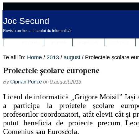
Joc Secund
Revista on-line a Liceului de Informatică
REVISTA
DESPRE
REDACȚIA
CONTACT
Te afli în:
Home
/
2013
/
august
/
Proiectele școlare e
Proiectele școlare europene
By
Ciprian Purice
on
9 august 2013
Liceul de informatică „Grigore Moisil” Iași a
a participa la proietele școlare euro
profesorilor coordonatori, atât elevii cât și pr
putut beneficia de proiecte precum Leo
Comenius sau Euroscola.