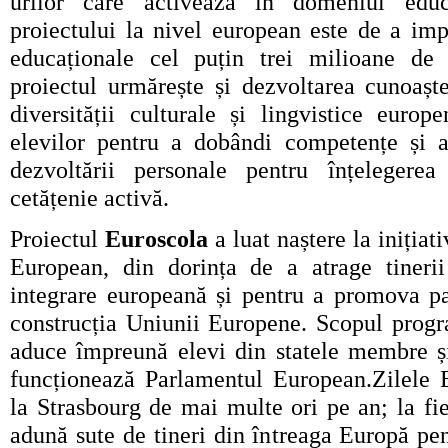
urilor care activează în domeniul educ
proiectului la nivel european este de a impl
educaționale cel puțin trei milioane de 
proiectul urmărește și dezvoltarea cunoașter
diversității culturale și lingvistice europe
elevilor pentru a dobândi competențe și ab
dezvoltării personale pentru înțelegerea
cetățenie activă.
Proiectul
Euroscola
a luat naștere la inițiat
European, din dorința de a atrage tineri
integrare europeană și pentru a promova par
construcția Uniunii Europene. Scopul progr
aduce împreună elevi din statele membre ș
funcționează Parlamentul European.
Zilele 
la Strasbourg de mai multe ori pe an; la fie
adună sute de tineri din întreaga Europă pe