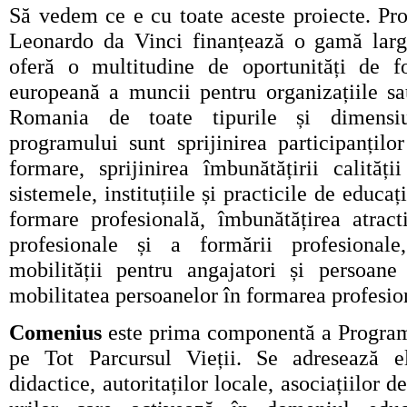
Să vedem ce e cu toate aceste proiecte.
Pro
Leonardo da Vinci
finanțează o gamă larg
oferă o multitudine de oportunități de f
europeană a muncii pentru organizațiile sau
Romania de toate tipurile și dimensiu
programului sunt sprijinirea participanților
formare, sprijinirea îmbunătățirii calități
sistemele, instituțiile și practicile de educaț
formare profesională, îmbunătățirea atracti
profesionale și a formării profesiona
mobilității pentru angajatori și persoane 
mobilitatea persoanelor în formarea profesio
Comenius
este prima componentă a Program
pe Tot Parcursul Vieții. Se adresează el
didactice, autoritaților locale, asociațiilor 