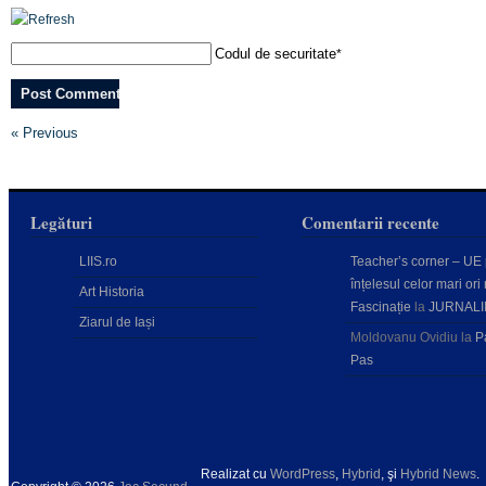
Codul de securitate
*
« Previous
Legături
Comentarii recente
LIIS.ro
Teacher’s corner – UE
înțelesul celor mari ori 
Art Historia
Fascinație
la
JURNALI
Ziarul de Iași
Moldovanu Ovidiu
la
P
Pas
Realizat cu
WordPress
,
Hybrid
, şi
Hybrid News
.