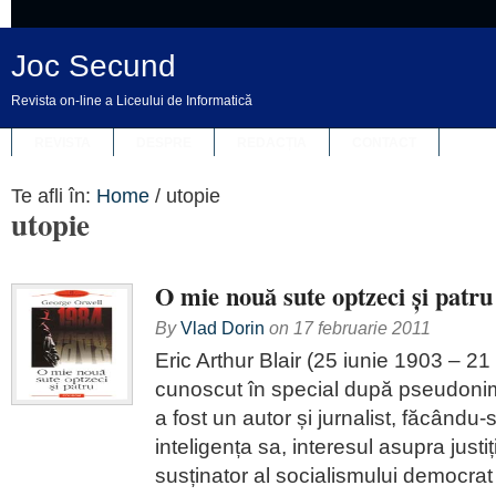
Joc Secund
Revista on-line a Liceului de Informatică
REVISTA
DESPRE
REDACȚIA
CONTACT
Te afli în:
Home
/
utopie
utopie
O mie nouă sute optzeci și patru
By
Vlad Dorin
on
17 februarie 2011
Eric Arthur Blair (25 iunie 1903 – 21
cunoscut în special după pseudoni
a fost un autor și jurnalist, făcându
inteligența sa, interesul asupra justiți
susținator al socialismului democrat