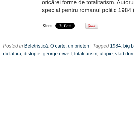
oricărei forme de totalitarism. Autor
special pentru romanul politic 1984 
Posted in
Beletristică
,
O carte, un prieten
| Tagged
1984
,
big b
dictatura
,
distopie
,
george orwell
,
totalitarism
,
utopie
,
vlad dori