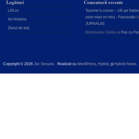
Legături
Comentarii recente
LIIS.ro
Teacher’s corner – UE pe înțele
celor mari ori mici - Fascinație
l
Art Historia
JURNALIIS
Ziarul de Iași
Moldovanu Ovidiu
la
Pas cu Pa
Copyright © 2026
Joc Secund
.
Realizat cu
WordPress
,
Hybrid
, şi
Hybrid News
.