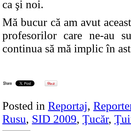
ca şi noi.
Mă bucur că am avut aceast
profesorilor care ne-au s
continua să mă implic în astf
Posted in
Reportaj
,
Reporte
Rusu
,
SID 2009
,
Ţucăr
,
Ţui