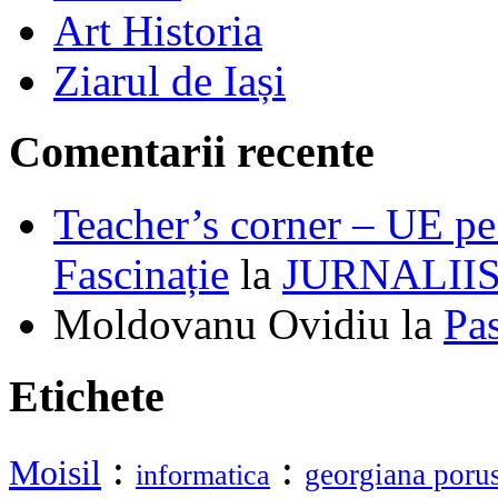
Art Historia
Ziarul de Iași
Comentarii recente
Teacher’s corner – UE pe 
Fascinație
la
JURNALII
Moldovanu Ovidiu
la
Pa
Etichete
:
:
Moisil
georgiana poru
informatica