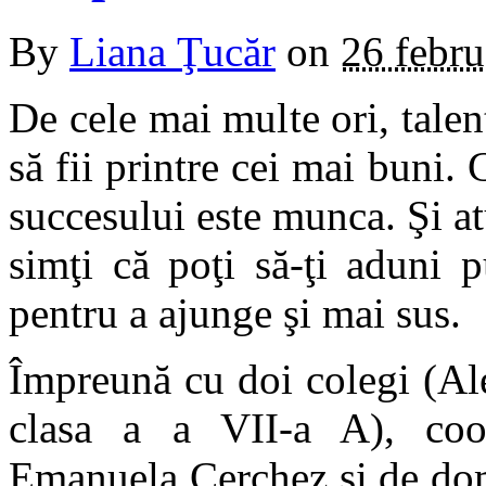
By
Liana Ţucăr
on
26 febru
De cele mai multe ori, talen
să fii printre cei mai buni
succesului este munca. Şi at
simţi că poţi să-ţi aduni 
pentru a ajunge şi mai sus.
Împreună cu doi colegi (Al
clasa a a VII-a A), coo
Emanuela Cerchez şi de do