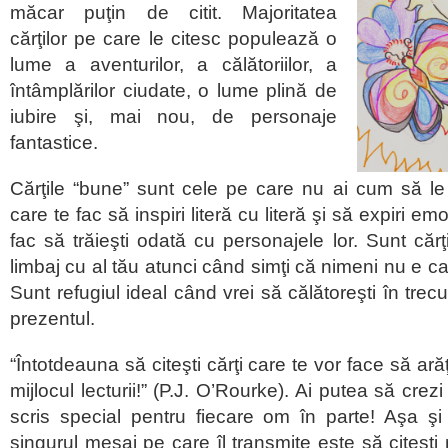
măcar puţin de citit. Majoritatea
cărţilor pe care le citesc populează o
lume a aventurilor, a călătoriilor, a
întâmplărilor ciudate, o lume plină de
iubire şi, mai nou, de personaje
fantastice.
Cărţile “bune” sunt cele pe care nu ai cum să le 
care te fac să inspiri literă cu literă şi să expiri e
fac să trăieşti odată cu personajele lor. Sunt cărţ
limbaj cu al tău atunci când simţi că nimeni nu e ca
Sunt refugiul ideal când vrei să călătoreşti în trecu
prezentul.
“Întotdeauna să citeşti cărţi care te vor face să ară
mijlocul lecturii!” (P.J. O’Rourke). Ai putea să crezi
scris special pentru fiecare om în parte! Aşa şi
singurul mesaj pe care îl transmite este să citeşti