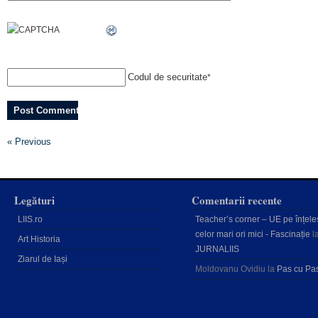
Codul de securitate
*
« Previous
Legături
Comentarii recente
LIIS.ro
Teacher’s corner – UE pe înțele
celor mari ori mici - Fascinație
l
Art Historia
JURNALIIS
Ziarul de Iași
Moldovanu Ovidiu
la
Pas cu Pa