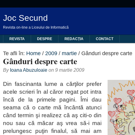
Joc Secund
Revista on-line a Liceului de Informatică
REVISTA
DESPRE
REDACȚIA
CONTACT
Te afli în:
Home
/
2009
/
martie
/
Gânduri despre carte
Gânduri despre carte
By
Ioana Abuzuloaie
on
9 martie 2009
Din fascinanta lume a cărţilor prefer
acele scrieri în al căror regat pot intra
încă de la primele pagini. Îmi dau
seama că o carte mă încântă atunci
când termin şi realizez că aş citi-o din
nou sau că măcar aş vrea să-i mai
prelungesc puţin finalul, să mai am