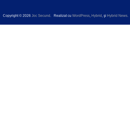
Copyright © 2026
Joc Secund
.
Realizat cu
WordPress
,
Hybrid
, şi
Hybrid News
.