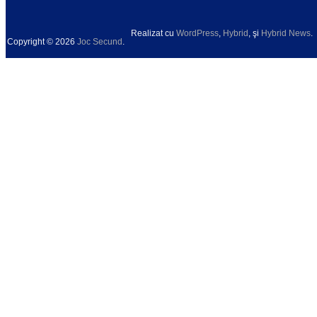
Realizat cu
WordPress
,
Hybrid
, şi
Hybrid News
.
Copyright © 2026
Joc Secund
.