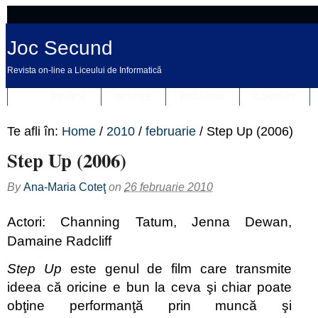
Joc Secund
Revista on-line a Liceului de Informatică
REVISTA
DESPRE
REDACȚIA
CONTACT
Te afli în:
Home
/
2010
/
februarie
/
Step Up (2006)
Step Up (2006)
By
Ana-Maria Coteţ
on
26 februarie 2010
Actori: Channing Tatum, Jenna Dewan,
Damaine Radcliff
Step Up
este genul de film care transmite
ideea că oricine e bun la ceva şi chiar poate
obţine performanţă prin muncă şi