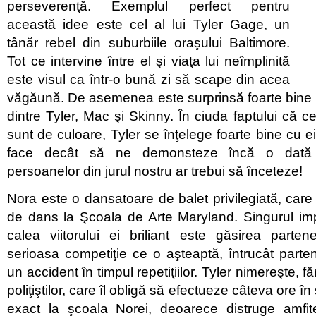
perseverenţă. Exemplul perfect pentru
această idee este cel al lui Tyler Gage, un
tânăr rebel din suburbiile oraşului Baltimore.
Tot ce intervine între el şi viaţa lui neîmplinită
este visul ca într-o bună zi să scape din acea
văgăună. De asemenea este surprinsă foarte bine ş
dintre Tyler, Mac şi Skinny. În ciuda faptului că cei
sunt de culoare, Tyler se înţelege foarte bine cu ei
face decât să ne demonsteze încă o dată 
persoanelor din jurul nostru ar trebui să înceteze!
Nora este o dansatoare de balet privilegiată, care 
de dans la Şcoala de Arte Maryland. Singurul im
calea viitorului ei briliant este găsirea parten
serioasa competiţie ce o aşteaptă, întrucât partene
un accident în timpul repetiţiilor. Tyler nimereşte, fă
poliţiştilor, care îl obligă să efectueze câteva ore în
exact la şcoala Norei, deoarece distruge amfite