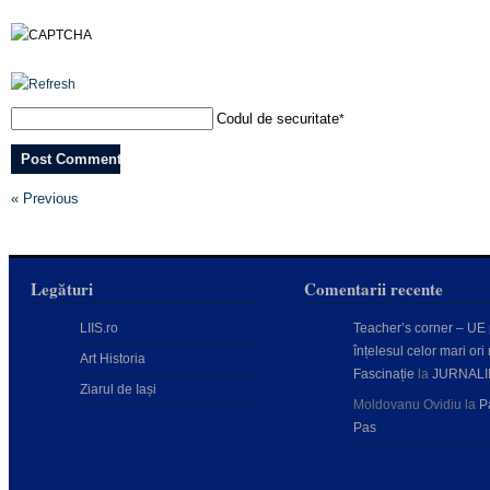
Codul de securitate
*
« Previous
Legături
Comentarii recente
LIIS.ro
Teacher’s corner – UE
înțelesul celor mari ori 
Art Historia
Fascinație
la
JURNALI
Ziarul de Iași
Moldovanu Ovidiu
la
P
Pas