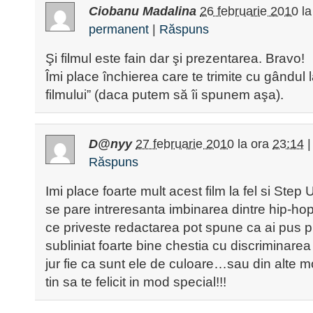
Ciobanu Madalina
26 februarie 2010
la
permanent
|
Răspuns
Şi filmul este fain dar şi prezentarea. Bravo!
Îmi place închierea care te trimite cu gândul 
filmului” (daca putem să îi spunem aşa).
D@nyy
27 februarie 2010
la ora
23:14
Răspuns
Imi place foarte mult acest film la fel si Ste
se pare intreresanta imbinarea dintre hip-hop
ce priveste redactarea pot spune ca ai pus pun
subliniat foarte bine chestia cu discriminare
jur fie ca sunt ele de culoare…sau din alte m
tin sa te felicit in mod special!!!