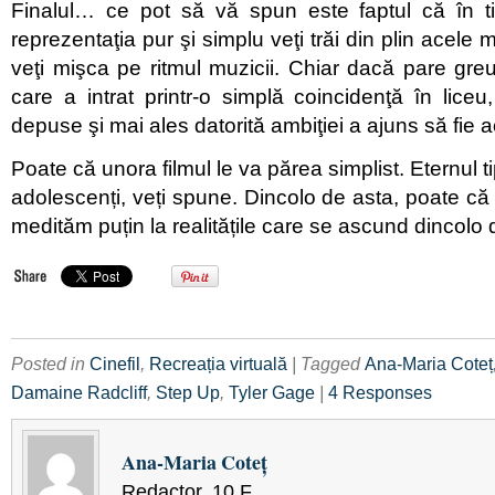
Finalul… ce pot să vă spun este faptul că în t
reprezentaţia pur şi simplu veţi trăi din plin acele
veţi mişca pe ritmul muzicii. Chiar dacă pare greu
care a intrat printr-o simplă coincidenţă în liceu, 
depuse şi mai ales datorită ambiţiei a ajuns să fie a
Poate că unora filmul le va părea simplist. Eternul t
adolescenți, veți spune. Dincolo de asta, poate că n
medităm puțin la realitățile care se ascund dincolo 
Posted in
Cinefil
,
Recreația virtuală
| Tagged
Ana-Maria Coteț
Damaine Radcliff
,
Step Up
,
Tyler Gage
|
4 Responses
Ana-Maria Coteţ
Redactor, 10 F