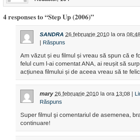
4 responses to “Step Up (2006)”
SANDRA
26 februarie 2010
la ora
08:4
|
Răspuns
Am văzut și eu filmul și vreau să spun că e fo
felul cum l-ai comentat ANA, ai reușit să surpr
acțiunea filmului și de aceea vreau să te felici
mary
26 februarie 2010
la ora
13:08
|
L
Răspuns
Super filmul şi comentariul de asemenea, br
continuare!