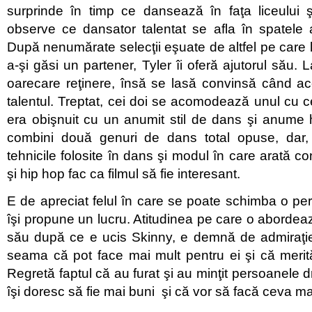
surprinde în timp ce dansează în faţa liceului
observe ce dansator talentat se afla în spatele ati
După nenumărate selecţii eşuate de altfel pe care 
a-şi găsi un partener, Tyler îi oferă ajutorul său.
oarecare reţinere, însă se lasă convinsă când ac
talentul. Treptat, cei doi se acomodează unul cu ce
era obişnuit cu un anumit stil de dans şi anume 
combini două genuri de dans total opuse, dar,
tehnicile folosite în dans şi modul în care arată con
şi hip hop fac ca filmul să fie interesant.
E de apreciat felul în care se poate schimba o p
îşi propune un lucru. Atitudinea pe care o abordeaz
său după ce e ucis Skinny, e demnă de admiraţie
seama că pot face mai mult pentru ei şi că meri
Regretă faptul că au furat şi au minţit persoanele 
îşi doresc să fie mai buni şi că vor să facă ceva ma