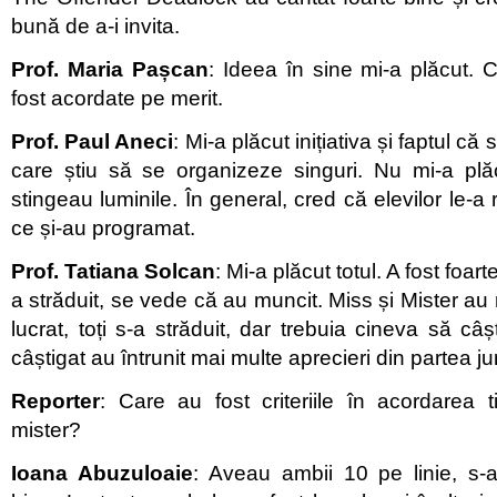
bună de a-i invita.
Prof. Maria Pașcan
: Ideea în sine mi-a plăcut. 
fost acordate pe merit.
Prof. Paul Aneci
: Mi-a plăcut inițiativa și faptul că
care știu să se organizeze singuri. Nu mi-a plă
stingeau luminile. În general, cred că elevilor le-a
ce și-au programat.
Prof. Tatiana Solcan
: Mi-a plăcut totul. A fost foar
a străduit, se vede că au muncit. Miss și Mister au me
lucrat, toți s-a străduit, dar trebuia cineva să câ
câștigat au întrunit mai multe aprecieri din partea jur
Reporter
: Care au fost criteriile în acordarea ti
mister?
Ioana Abuzuloaie
: Aveau ambii 10 pe linie, s-a