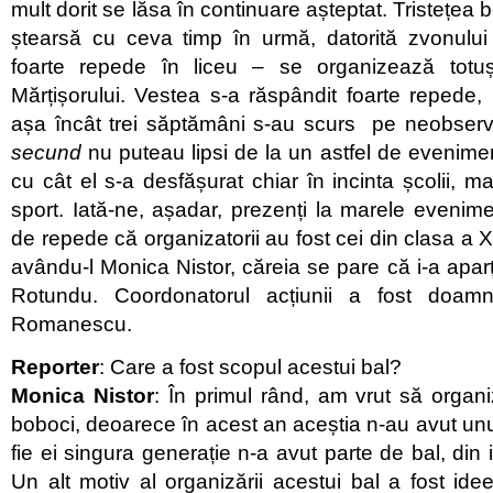
mult dorit se lăsa în continuare așteptat. Tristețea b
ștearsă cu ceva timp în urmă, datorită zvonului
foarte repede în liceu – se organizează totu
Mărțișorului. Vestea s-a răspândit foarte repede, la
așa încât trei săptămâni s-au scurs pe neobserv
secund
nu puteau lipsi de la un astfel de evenimen
cu cât el s-a desfășurat chiar în incinta școlii, m
sport. Iată-ne, așadar, prezenți la marele evenime
de repede că organizatorii au fost cei din clasa a X
avându-l Monica Nistor, căreia se pare că i-a aparț
Rotundu. Coordonatorul acțiunii a fost doam
Romanescu.
Reporter
: Care a fost scopul acestui bal?
Monica Nistor
: În primul rând, am vrut să organ
boboci, deoarece în acest an aceștia n-au avut unul și
fie ei singura generație n-a avut parte de bal, din is
Un alt motiv al organizării acestui bal a fost idee