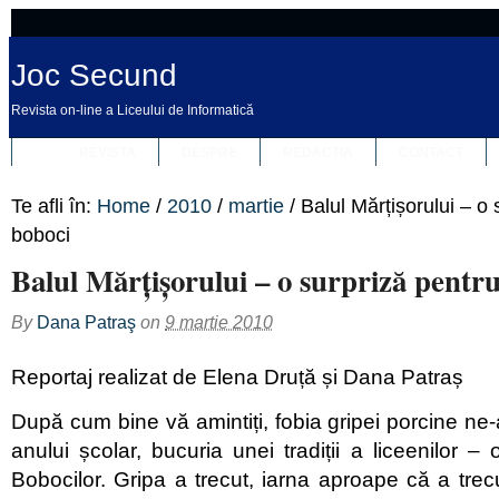
Joc Secund
Revista on-line a Liceului de Informatică
REVISTA
DESPRE
REDACȚIA
CONTACT
Te afli în:
Home
/
2010
/
martie
/
Balul Mărțișorului – o 
boboci
Balul Mărțișorului – o surpriză pentr
By
Dana Patraş
on
9 martie 2010
Reportaj realizat de Elena Druță și Dana Patraș
După cum bine vă amintiți, fobia gripei porcine ne-a
anului școlar, bucuria unei tradiții a liceenilor –
Bobocilor. Gripa a trecut, iarna aproape că a trecu