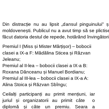
Din distracție nu au lipsit „dansul pinguinului” 
moldovenești. Publicul nu a avut timp să se plictisea
făcut datoria destul de repede, hotărând învingătorii
Premiul I (Miss și Mister Mărțișor) – bobocii
clasei a IX-a F: Mădălina Sticea și Răzvan
Jeleanu;
Premiul al II-lea – bobocii clasei a IX-a B:
Roxana Dănceanu și Manuel Bordianu;
Premiul al III-lea – bobocii clasei a IX-a A:
Alina Stoica și Răzvan Sbîngu;
Ceilalți participanți au primit mențiuni, iar
juriul și organizatorii au primit câte o
diplomă și câte un premiu. Seara a