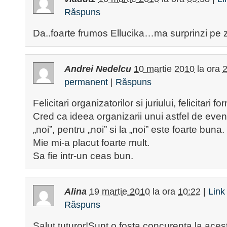
Răspuns
Da..foarte frumos Ellucika…ma surprinzi pe z
Andrei Nedelcu
10 martie 2010
la ora
2
permanent
|
Răspuns
Felicitari organizatorilor si juriului, felicitari fo
Cred ca ideea organizarii unui astfel de eve
„noi”, pentru „noi” si la „noi” este foarte buna.
Mie mi-a placut foarte mult.
Sa fie intr-un ceas bun.
Alina
19 martie 2010
la ora
10:22
|
Link
Răspuns
Salut tuturor!Sunt o fosta concurenta la aces