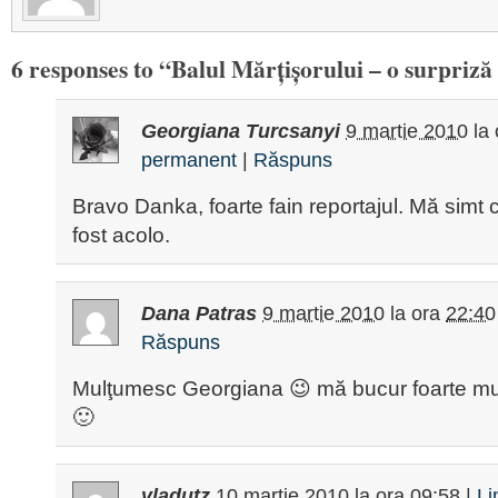
6 responses to “Balul Mărțișorului – o surpriz
Georgiana Turcsanyi
9 martie 2010
la
permanent
|
Răspuns
Bravo Danka, foarte fain reportajul. Mă simt c
fost acolo.
Dana Patras
9 martie 2010
la ora
22:40
Răspuns
Mulţumesc Georgiana 😉 mă bucur foarte mult
🙂
vladutz
10 martie 2010
la ora
09:58
|
Li