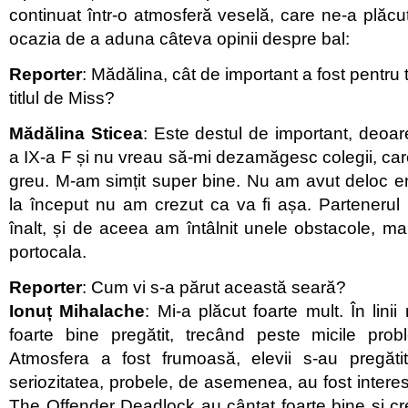
continuat într-o atmosferă veselă, care ne-a plăcu
ocazia de a aduna câteva opinii despre bal:
Reporter
: Mădălina, cât de important a fost pentru 
titlul de Miss?
Mădălina Sticea
: Este destul de important, deoar
a IX-a F și nu vreau să-mi dezamăgesc colegii, car
greu. M-am simțit super bine. Nu am avut deloc e
la început nu am crezut ca va fi așa. Partenerul
înalt, și de aceea am întâlnit unele obstacole, ma
portocala.
Reporter
: Cum vi s-a părut această seară?
Ionuț Mihalache
: Mi-a plăcut foarte mult. În linii
foarte bine pregătit, trecând peste micile pro
Atmosfera a fost frumoasă, elevii s-au pregăt
seriozitatea, probele, de asemenea, au fost interes
The Offender Deadlock au cântat foarte bine și cr