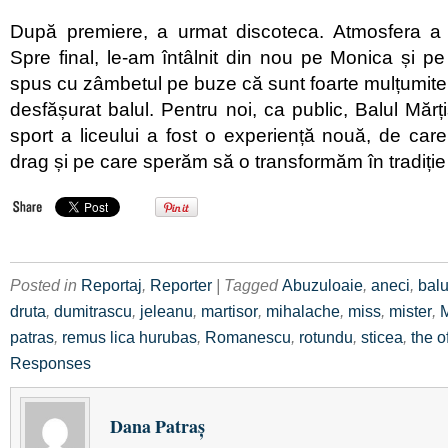
După premiere, a urmat discoteca. Atmosfera a f
Spre final, le-am întâlnit din nou pe Monica și p
spus cu zâmbetul pe buze că sunt foarte mulțumite d
desfășurat balul. Pentru noi, ca public, Balul Mărț
sport a liceului a fost o experiență nouă, de ca
drag și pe care sperăm să o transformăm în tradiție 
Posted in
Reportaj
,
Reporter
| Tagged
Abuzuloaie
,
aneci
,
balu
druta
,
dumitrascu
,
jeleanu
,
martisor
,
mihalache
,
miss
,
mister
,
M
patras
,
remus lica hurubas
,
Romanescu
,
rotundu
,
sticea
,
the o
Responses
Dana Patraş