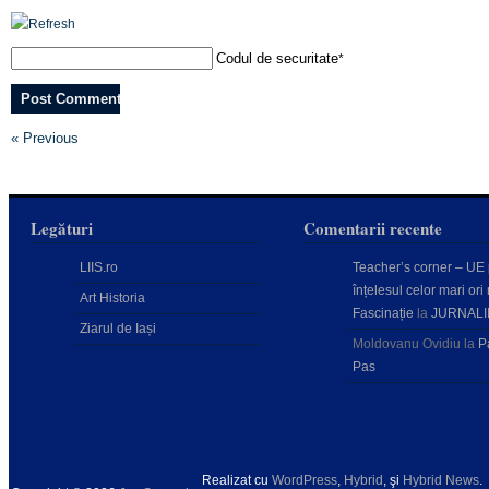
Codul de securitate
*
« Previous
Legături
Comentarii recente
LIIS.ro
Teacher’s corner – UE
înțelesul celor mari ori 
Art Historia
Fascinație
la
JURNALI
Ziarul de Iași
Moldovanu Ovidiu
la
P
Pas
Realizat cu
WordPress
,
Hybrid
, şi
Hybrid News
.