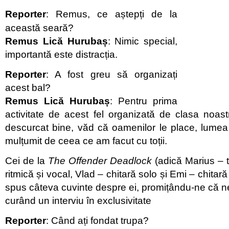
Reporter
: Remus, ce aștepți de la
această seară?
Remus Lică Hurubaș
: Nimic special,
importantă este distracția.
Reporter
: A fost greu să organizați
acest bal?
Remus Lică Hurubaș
: Pentru prima
activitate de acest fel organizată de clasa noas
descurcat bine, văd că oamenilor le place, lumea
mulțumit de ceea ce am facut cu toții.
Cei de la
The Offender Deadlock
(adică Marius – t
ritmică și vocal, Vlad – chitară solo și Emi – chitar
spus câteva cuvinte despre ei, promițându-ne că n
curând un interviu în exclusivitate
Reporter
: Când ați fondat trupa?