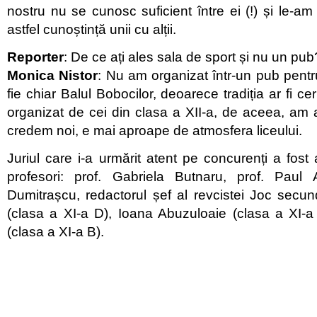
nostru nu se cunosc suficient între ei (!) și le-a
astfel cunoștință unii cu alții.
Reporter
: De ce ați ales sala de sport și nu un pub
Monica Nistor
: Nu am organizat într-un pub pent
fie chiar Balul Bobocilor, deoarece tradiția ar fi ce
organizat de cei din clasa a XII-a, de aceea, am 
credem noi, e mai aproape de atmosfera liceului.
Juriul care i-a urmărit atent pe concurenți a fost a
profesori: prof. Gabriela Butnaru, prof. Paul 
Dumitrașcu, redactorul șef al revcistei Joc secu
(clasa a XI-a D), Ioana Abuzuloaie (clasa a XI-a
(clasa a XI-a B).