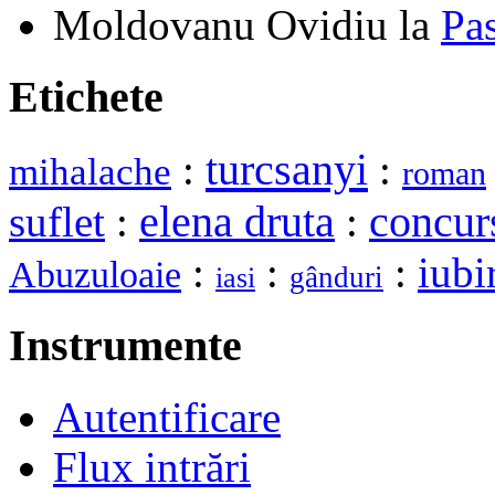
Moldovanu Ovidiu
la
Pa
Etichete
turcsanyi
:
:
mihalache
roman
elena druta
suflet
:
:
concur
:
:
:
iubi
Abuzuloaie
gânduri
iasi
Instrumente
Autentificare
Flux intrări