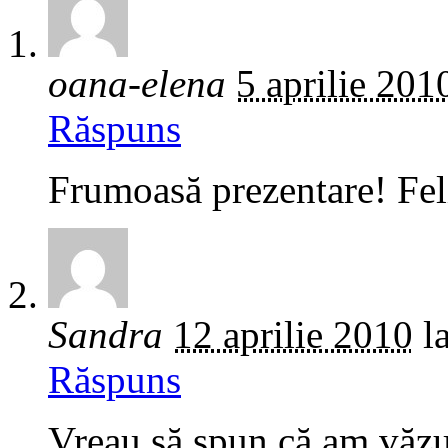
oana-elena
5 aprilie 201
Răspuns
Frumoasă prezentare! Feli
Sandra
12 aprilie 2010
l
Răspuns
Vreau să spun că am văzut 