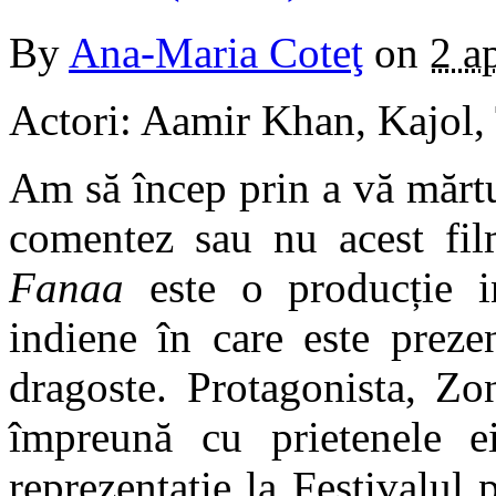
By
Ana-Maria Coteţ
on
2 a
Actori: Aamir Khan, Kajol,
Am să încep prin a vă mărt
comentez sau nu acest fi
Fanaa
este o producție in
indiene în care este preze
dragoste. Protagonista, Zo
împreună cu prietenele e
reprezentaţie la Festivalul