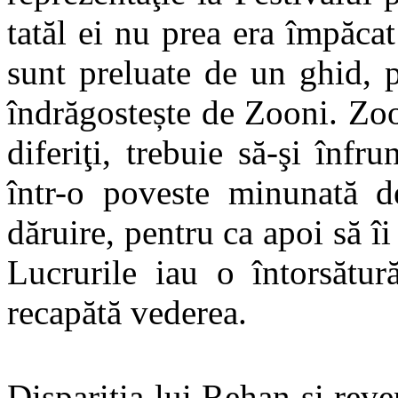
tatăl ei nu prea era împăcat
sunt preluate de un ghid, 
îndrăgostește de Zooni. Zo
diferiţi, trebuie să-şi înfr
într-o poveste minunată d
dăruire, pentru ca apoi să î
Lucrurile iau o întorsătur
recapătă vederea.
Dispariția lui Rehan și reve