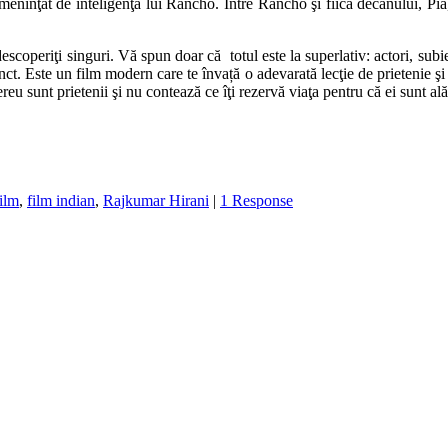
meninţat de inteligenţa lui Rancho. Între Rancho şi fiica decanului, Pia
coperiţi singuri. Vă spun doar că totul este la superlativ: actori, subie
nct. Este un film modern care te învață o adevarată lecţie de prietenie 
u sunt prietenii şi nu contează ce îţi rezervă viaţa pentru că ei sunt ală
film
,
film indian
,
Rajkumar Hirani
|
1 Response