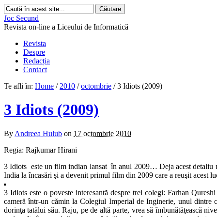
Joc Secund
Revista on-line a Liceului de Informatică
Revista
Despre
Redacția
Contact
Te afli în:
Home
/
2010
/
octombrie
/
3 Idiots (2009)
3 Idiots (2009)
By
Andreea Hulub
on
17 octombrie 2010
Regia: Rajkumar Hirani
3 Idiots este un film indian lansat în anul 2009… Deja acest detaliu naș
India la încasări şi a devenit primul film din 2009 care a reuşit acest l
3 Idiots este o poveste interesantă despre trei colegi: Farhan Qur
cameră într-un cămin la Colegiul Imperial de Inginerie, unul dintre ce
dorinţa tatălui său. Raju, pe de altă parte, vrea să îmbunătăţească nive