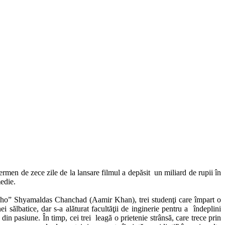
termen de zece zile de la lansare filmul a depăsit un miliard de rupii în
medie.
ncho” Shyamaldas Chanchad (Aamir Khan), trei studenţi care împart o
 sălbatice, dar s-a alăturat facultăţii de inginerie pentru a îndeplini
din pasiune. În timp, cei trei leagă o prietenie strânsă, care trece prin