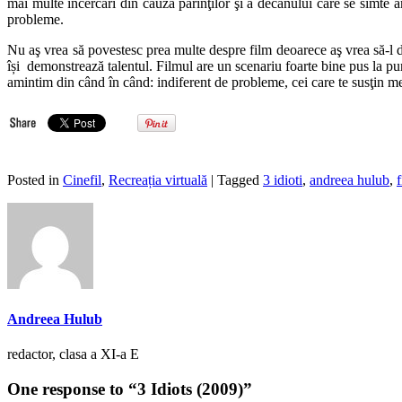
mai multe încercari din cauza părinţilor şi a decanului care se simte a
probleme.
Nu aş vrea să povestesc prea multe despre film deoarece aş vrea să-l des
își demonstrează talentul. Filmul are un scenariu foarte bine pus la pu
amintim din când în când: indiferent de probleme, cei care te susţin mere
Posted in
Cinefil
,
Recreația virtuală
| Tagged
3 idioti
,
andreea hulub
,
Andreea Hulub
redactor, clasa a XI-a E
One response to “3 Idiots (2009)”