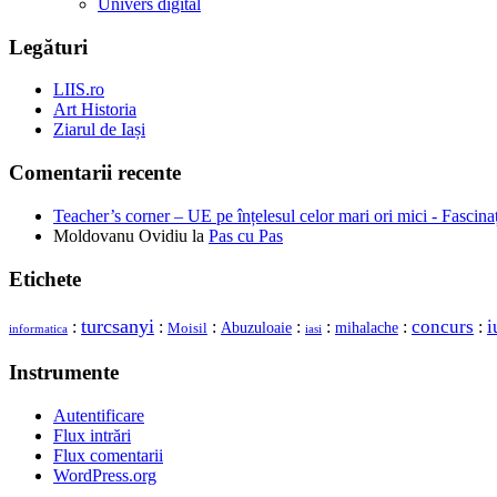
Univers digital
Legături
LIIS.ro
Art Historia
Ziarul de Iași
Comentarii recente
Teacher’s corner – UE pe înțelesul celor mari ori mici - Fascina
Moldovanu Ovidiu
la
Pas cu Pas
Etichete
turcsanyi
concurs
i
:
:
:
:
:
:
:
mihalache
Moisil
Abuzuloaie
informatica
iasi
Instrumente
Autentificare
Flux intrări
Flux comentarii
WordPress.org