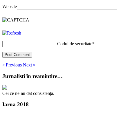
Website
Codul de securitate
*
« Previous
Next »
Jurnalisti în reamintire…
Cei ce ne-au dat consistență.
Iarna 2018