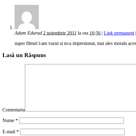
Adam Edurad
2 noiembrie 2011
la ora
16:56
|
Link permanent
super filmul l-am vazut si m-a impresionat, mai ales morala
Lasă un Răspuns
Comentariu
Nume
*
E-mail
*