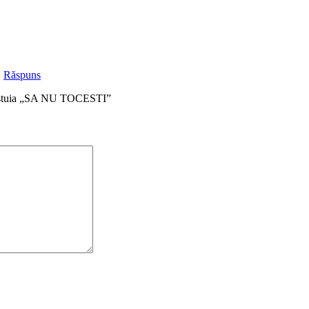
|
Răspuns
 acestuia „SA NU TOCESTI”