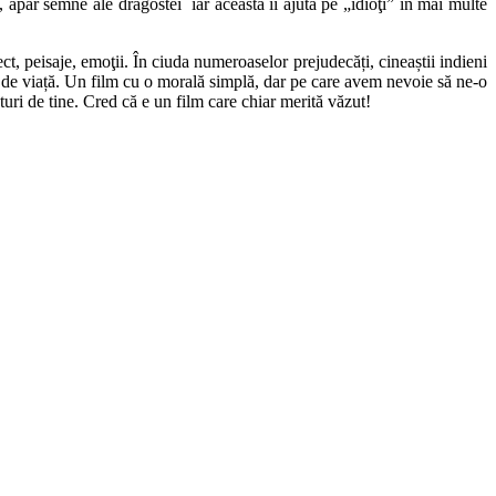
, apar semne ale dragostei iar aceasta îi ajută pe „idioţi” în mai multe
ct, peisaje, emoţii. În ciuda numeroaselor prejudecăți, cineaștii indieni
şi de viață. Un film cu o morală simplă, dar pe care avem nevoie să ne-o
turi de tine. Cred că e un film care chiar merită văzut!