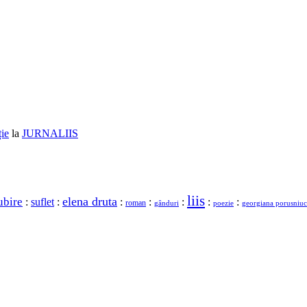
ție
la
JURNALIIS
liis
elena druta
ubire
:
suflet
:
:
:
:
:
:
roman
gânduri
georgiana porusniuc
poezie