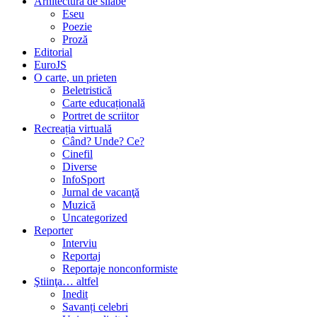
Arhitectura de silabe
Eseu
Poezie
Proză
Editorial
EuroJS
O carte, un prieten
Beletristică
Carte educațională
Portret de scriitor
Recreația virtuală
Când? Unde? Ce?
Cinefil
Diverse
InfoSport
Jurnal de vacanţă
Muzică
Uncategorized
Reporter
Interviu
Reportaj
Reportaje nonconformiste
Ştiinţa… altfel
Inedit
Savanți celebri