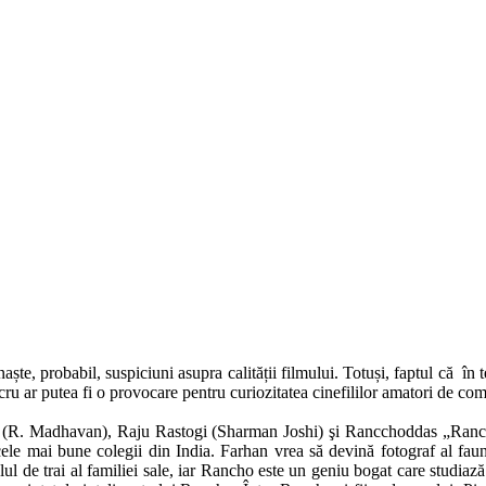
te, probabil, suspiciuni asupra calității filmului. Totuși, faptul că în 
ucru ar putea fi o provocare pentru curiozitatea cinefililor amatori de co
eshi (R. Madhavan), Raju Rastogi (Sharman Joshi) şi Rancchoddas „Ra
le mai bune colegii din India. Farhan vrea să devină fotograf al faunei
lul de trai al familiei sale, iar Rancho este un geniu bogat care studiază 