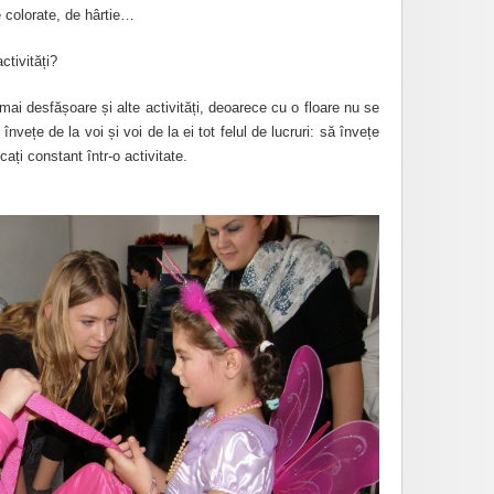
 colorate, de hârtie…
ctivități?
i desfășoare și alte activități, deoarece cu o floare nu se
nvețe de la voi și voi de la ei tot felul de lucruri: să învețe
cați constant într-o activitate.