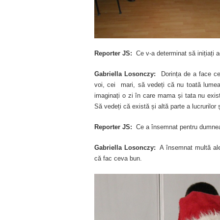
Reporter JS:
Ce v-a determinat să inițiați a
Gabriella Losonczy:
Dorința de a face cev
voi, cei mari, să vedeți că nu toată lume
imaginați o zi în care mama și tata nu exist
Să vedeți că există și altă parte a lucrurilor
Reporter JS:
Ce a însemnat pentru dumneav
Gabriella Losonczy:
A însemnat multă aler
că fac ceva bun.