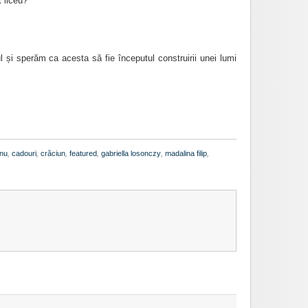
 liceu?
ul și sperăm ca acesta să fie începutul construirii unei lumi
anu
,
cadouri
,
crăciun
,
featured
,
gabriella losonczy
,
madalina filip
,