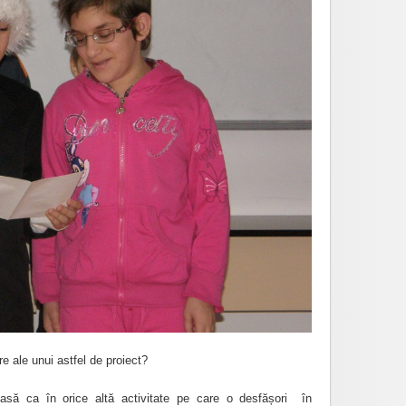
re ale unui astfel de proiect?
ă ca în orice altă activitate pe care o desfășori în