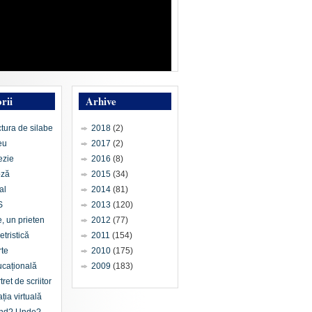
rii
Arhive
ctura de silabe
2018
(2)
eu
2017
(2)
ezie
2016
(8)
oză
2015
(34)
al
2014
(81)
S
2013
(120)
e, un prieten
2012
(77)
etristică
2011
(154)
te
2010
(175)
cațională
2009
(183)
tret de scriitor
ția virtuală