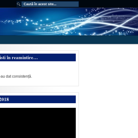
isti în reamintire…
-au dat consistență.
2018