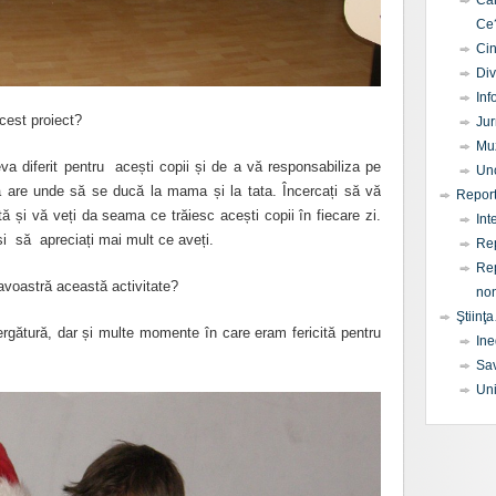
Câ
Ce
Cin
Div
Inf
cest proiect?
Jur
Mu
a diferit pentru acești copii și de a vă responsabiliza pe
Un
a are unde să se ducă la mama și la tata. Încercați să vă
Report
ă și vă veți da seama ce trăiesc acești copii în fiecare zi.
Int
 și să apreciați mai mult ce aveți.
Rep
Rep
oastră această activitate?
non
Ştiinţa
gătură, dar și multe momente în care eram fericită pentru
Ine
Sav
Uni