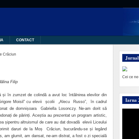
IA
CONTACT
e Crăciun
Jurnal
Cei ce ne
lina Filip
și în zumzet de colindă a avut loc întâlnirea elevilor din
Iarna 
Grigore Moisil” cu elevii școlii „Alecu Russo”, în cadrul
donat de domnișoara Gabriella Losonczy. Ne-am dorit să
onați de părinți. Aceștia au prezentat un program artistic,
ea șipentru altruismul de care au dat dovadă elevii Liceului
primit daruri de la Moș Crăciun, bucurându-se și legând
s, am glumit, am dansat, ne-am distrat, a fost o zi specială