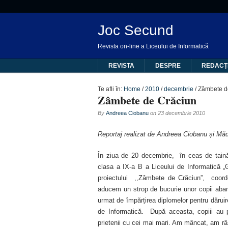
Joc Secund
Revista on-line a Liceului de Informatică
REVISTA
DESPRE
REDACȚ
Te afli în:
Home
/
2010
/
decembrie
/
Zâmbete d
Zâmbete de Crăciun
By
Andreea Ciobanu
on
23 decembrie 2010
Reportaj realizat de Andreea Ciobanu și Mădă
În ziua de 20 decembrie, în ceas de taină 
clasa a IX-a B a Liceului de Informatică „
proiectului ,,Zâmbete de Crăciun”, coor
aducem un strop de bucurie unor copii aband
urmat de împărțirea diplomelor pentru dăruir
de Informatică. După aceasta, copiii au 
prietenii cu cei mai mari. Am mâncat, am râ