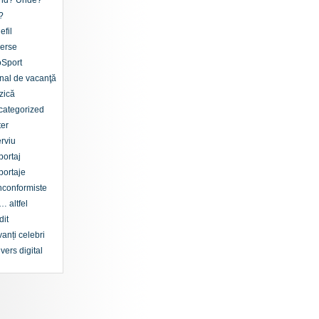
nd? Unde?
?
efil
erse
oSport
nal de vacanţă
zică
categorized
er
erviu
ortaj
ortaje
conformiste
… altfel
dit
anți celebri
vers digital