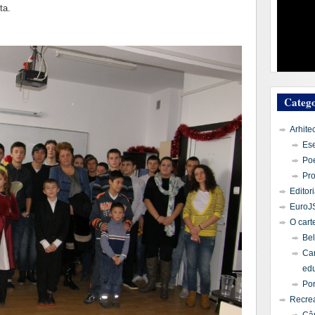
ta.
Catego
Arhite
Es
Po
Pr
Editori
EuroJ
O cart
Bel
Car
edu
Por
Recrea