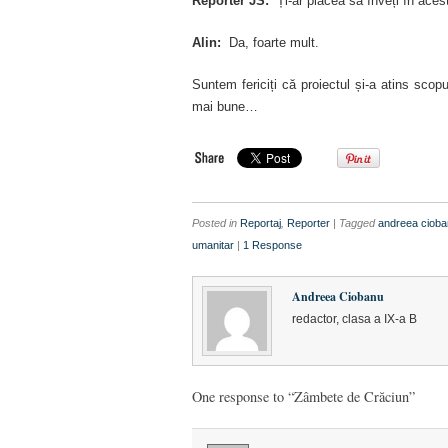
Reporter JS:
Ți-ar plăcea să înveți în acest
Alin:
Da, foarte mult.
Suntem fericiți că proiectul și-a atins scop
mai bune…
Posted in
Reportaj
,
Reporter
| Tagged
andreea ciob
umanitar
|
1 Response
Andreea Ciobanu
redactor, clasa a IX-a B
One response to “Zâmbete de Crăciun”