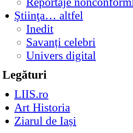
Reportaje nonconformi
Ştiinţa… altfel
Inedit
Savanți celebri
Univers digital
Legături
LIIS.ro
Art Historia
Ziarul de Iași