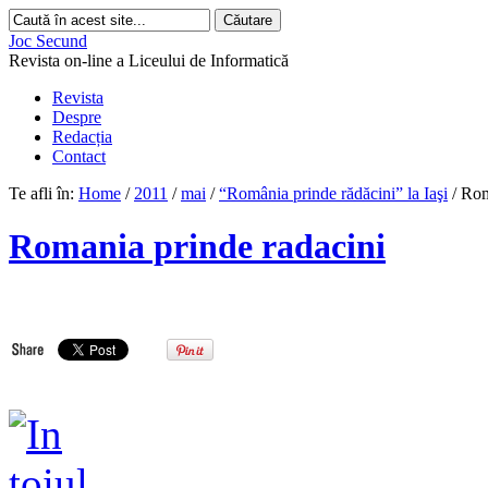
Joc Secund
Revista on-line a Liceului de Informatică
Revista
Despre
Redacția
Contact
Te afli în:
Home
/
2011
/
mai
/
“România prinde rădăcini” la Iaşi
/
Rom
Romania prinde radacini