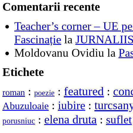
Comentarii recente
Teacher’s corner – UE pe 
Fascinație
la
JURNALII
Moldovanu Ovidiu
la
Pa
Etichete
featured
:
:
:
con
roman
poezie
turcsan
:
iubire
:
Abuzuloaie
elena druta
:
:
suflet
porusniuc