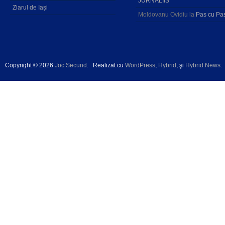
JURNALIIS
Ziarul de Iași
Moldovanu Ovidiu
la
Pas cu Pa
Copyright © 2026
Joc Secund
.
Realizat cu
WordPress
,
Hybrid
, şi
Hybrid News
.