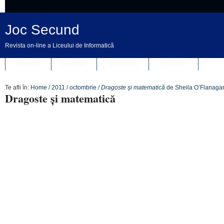
Joc Secund
Revista on-line a Liceului de Informatică
REVISTA
DESPRE
REDACȚIA
CONTACT
Te afli în:
Home
/
2011
/
octombrie
/
Dragoste şi matematică
de Sheila O’Flanaga
Dragoste şi matematică