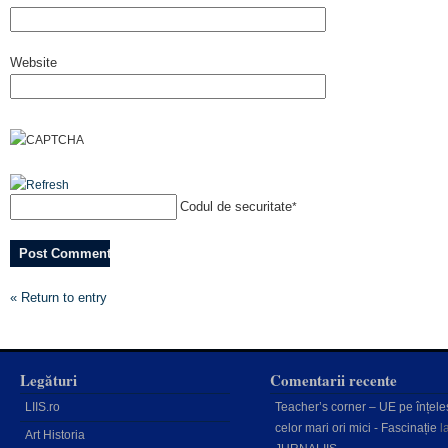
Website
Codul de securitate
*
« Return to entry
Legături
Comentarii recente
LIIS.ro
Teacher’s corner – UE pe înțele
celor mari ori mici - Fascinație
l
Art Historia