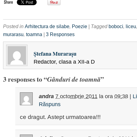
Posted in
Arhitectura de silabe
,
Poezie
| Tagged
boboci
,
liceu
murarasu
,
toamna
|
3 Responses
Ștefana Murarașu
Redactor, clasa a XII-a D
3 responses to “
”
Gânduri de toamnă
andra
7 octombrie 2011
la ora
09:38
|
L
Răspuns
ce dragut. Astept urmatoarea!!!