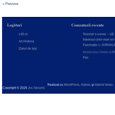
« Previous
Legături
Comentarii recente
LIIS.ro
Teacher’s corner – UE
înțelesul celor mari ori 
Art Historia
Fascinație
la
JURNALI
Ziarul de Iași
Moldovanu Ovidiu
la
P
Pas
Realizat cu
WordPress
,
Hybrid
, şi
Hybrid News
.
Copyright © 2026
Joc Secund
.