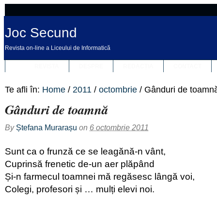
Joc Secund
Revista on-line a Liceului de Informatică
REVISTA
DESPRE
REDACȚIA
CONTACT
Te afli în:
Home
/
2011
/
octombrie
/
Gânduri de toamn
Gânduri de toamnă
By
Ștefana Murarașu
on
6 octombrie 2011
Sunt ca o frunză ce se leagănă-n vânt,
Cuprinsă frenetic de-un aer plăpând
Și-n farmecul toamnei mă regăsesc lângă voi,
Colegi, profesori și … mulți elevi noi.