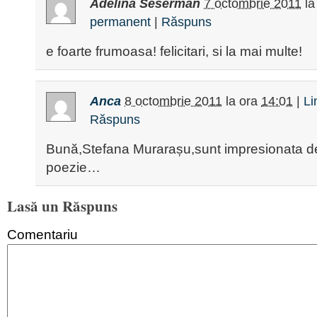
Adelina Seserman
7 octombrie 2011
la
permanent
|
Răspuns
e foarte frumoasa! felicitari, si la mai multe!
Anca
8 octombrie 2011
la ora
14:01
|
Li
Răspuns
Bună,Stefana Murarașu,sunt impresionata d
poezie…
Lasă un Răspuns
Comentariu