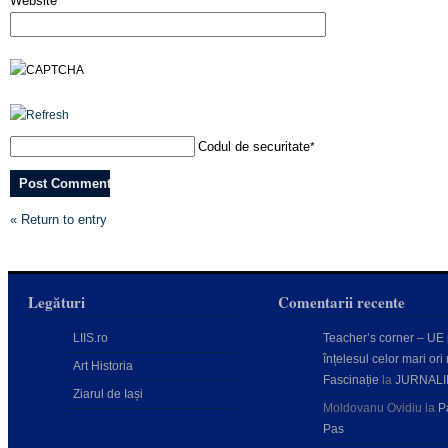
Website
Codul de securitate
*
« Return to entry
Legături
Comentarii recente
LIIS.ro
Teacher’s corner – UE
înțelesul celor mari ori 
Art Historia
Fascinație
la
JURNALI
Ziarul de Iași
Moldovanu Ovidiu
la
P
Pas