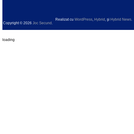
Realizat cu
WordPress
,
Hybrid
, şi
Hybrid News
.
Copyright © 2026
Joc Secund
.
loading