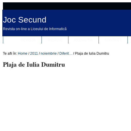
Joc Secund
Revista on-line a Liceului de Informatică
REVISTA
DESPRE
REDACȚIA
CONTACT
Te afli în:
Home
/
2011
/
noiembrie
/
Diferit…
/
Plaja de Iulia Dumitru
Plaja de Iulia Dumitru