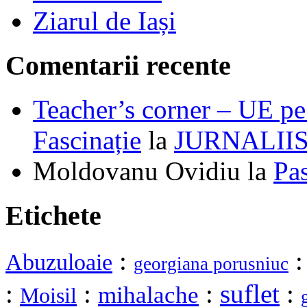
Ziarul de Iași
Comentarii recente
Teacher’s corner – UE pe 
Fascinație
la
JURNALII
Moldovanu Ovidiu
la
Pa
Etichete
:
Abuzuloaie
georgiana porusniuc
:
:
:
suflet
:
mihalache
Moisil