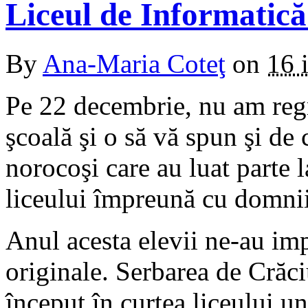
Liceul de Informatică
By
Ana-Maria Coteţ
on
16 
Pe 22 decembrie, nu am regr
şcoală şi o să vă spun şi de
norocoşi care au luat parte l
liceului împreună cu domnii
Anul acesta elevii ne-au imp
originale. Serbarea de Crăc
început în curtea liceului u