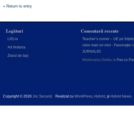
« Return to entry
Legături
Comentarii recente
LIIS.ro
Teacher’s corner – UE pe înțele
celor mari ori mici - Fascinație
l
Art Historia
JURNALIIS
Ziarul de Iași
Moldovanu Ovidiu
la
Pas cu Pa
Copyright © 2026
Joc Secund
.
Realizat cu
WordPress
,
Hybrid
, şi
Hybrid News
.