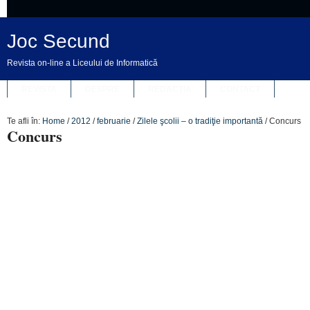
Joc Secund
Revista on-line a Liceului de Informatică
REVISTA
DESPRE
REDACȚIA
CONTACT
Te afli în:
Home
/
2012
/
februarie
/
Zilele şcolii – o tradiţie importantă
/
Concurs
Concurs